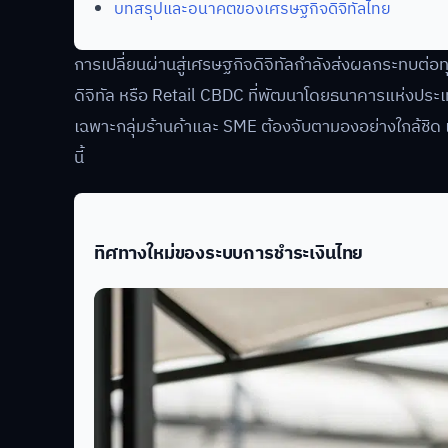
บทสรุปและอนาคตของเศรษฐกิจดิจิทัลไทย
การเปลี่ยนผ่านสู่เศรษฐกิจดิจิทัลกำลังส่งผลกระทบต่
ดิจิทัล หรือ Retail CBDC ที่พัฒนาโดยธนาคารแห่งประเ
เฉพาะกลุ่มร้านค้าและ SME ต้องจับตามองอย่างใกล้ชิด 
นี้
ทิศทางใหม่ของระบบการชำระเงินไทย