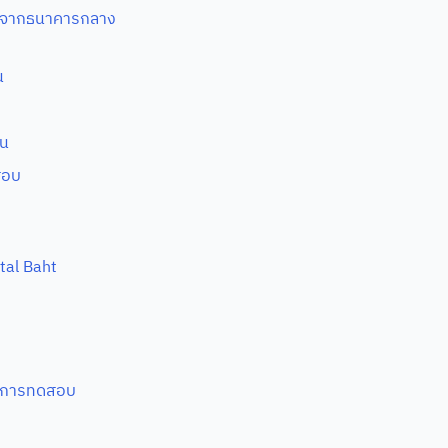
ทัลจากธนาคารกลาง
น
่น
สอบ
ital Baht
รงการทดสอบ