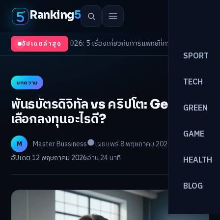
Ranking
5
ends 2026: 5 เรื่องเกี่ยวกับการแพทย์ที่ควรรู้
/
ดอกเบี้ยขาขึ้นรอบใหม่! จัดพอ
อัปเดตล่าสุด
SPORT
TECH
บทความ
พันธบัตรดิจิทัล vs คริปโต: Gen Z
GREEN
เลือกลงทุนอะไรดี?
GAME
M
Master Bussiness
เผยแพร่ 8 พฤษภาคม 2026
อัปเดต 12 พฤษภาคม 2026
อ่าน 24 นาที
HEALTH
BLOG