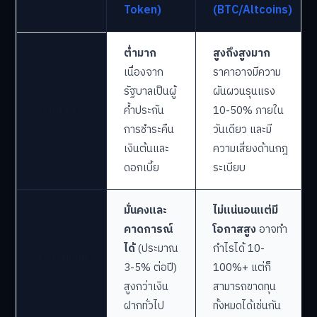
Token)
(BTC/Altcoins)
ต่ำมาก
สูงถึงสูงมาก
เนื่องจาก
ราคาอาจมีความ
รัฐบาลเป็นผู้
ผันผวนรุนแรง
ความเสี่ยง
ค้ำประกัน
10-50% ภายใน
การชำระคืน
วันเดียว และมี
เงินต้นและ
ความเสี่ยงด้านกฎ
ดอกเบี้ย
ระเบียบ
มั่นคงและ
ไม่แน่นอนแต่มี
คาดการณ์
โอกาสสูง
อาจทำ
ได้
(ประมาณ
กำไรได้ 10-
ผลตอบแทน
3-5% ต่อปี)
100%+ แต่ก็
สูงกว่าเงิน
สามารถขาดทุน
ฝากทั่วไป
ทั้งหมดได้เช่นกัน