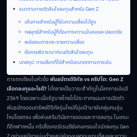
แนวทางการตัดสินใจลงทุนสำหรับ Gen Z
เส้นทางสำหรับผู้ที่รับความเสี่ยงได้สูง
กลยุทธ์สำหรับผู้ที่ต้องการความมั่นคงและปลอดภัย
พลังของการกระจายความเสี่ยง
ข้อควรพิจารณาก่อนตัดสินใจลงทุน
บทสรุป: ทางเลือกที่ใช่สำหรับอนาคตทางการเงิน
การถกเถียงในหัวข้อ
พันธบัตรดิจิทัล vs คริปโต: Gen Z
เลือกลงทุนอะไรดี?
ได้กลายเป็นวาระสำคัญในโลกการเงินปี
2569 โดยเฉพาะเมื่อรัฐบาลไทยได้ประกาศแผนการเปิดตัว
พันธบัตรออมทรัพย์ดิจิทัลรุ่นใหม่ที่มุ่งเป้ามายังกลุ่มคนรุ่น
ใหม่โดยตรง เพื่อส่งเสริมวินัยการออมและการลงทุน ในขณะ
ที่อีกฟากหนึ่ง คริปโตเคอร์เรนซียังคงครองใจนักลงทุน Gen
Z อย่างเหนียวแน่นด้วยเสน่ห์ของผลตอบแทนที่สูงและความ