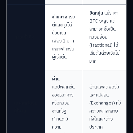
ยืดหยุ่น
แม้ราคา
ง่ายมาก
เริ่ม
BTC จะสูง แต่
ต้นลงทุนได้
สามารถซื้อเป็น
ด้วยเงิน
การเข้าถึง
หน่วยย่อย
เพียง 1 บาท
(fractional) ได้
เหมาะสำหรับ
เริ่มต้นด้วยเงินไม่
ผู้เริ่มต้น
มาก
ผ่าน
แอปพลิเคชัน
ผ่านแพลตฟอร์ม
ของธนาคาร
แลกเปลี่ยน
แพลตฟอร์ม
หรือหน่วย
(Exchanges) ที่มี
ใช้งาน
งานที่รัฐ
ความหลากหลาย
กำหนด มี
ทั้งในและต่าง
ความ
ประเทศ