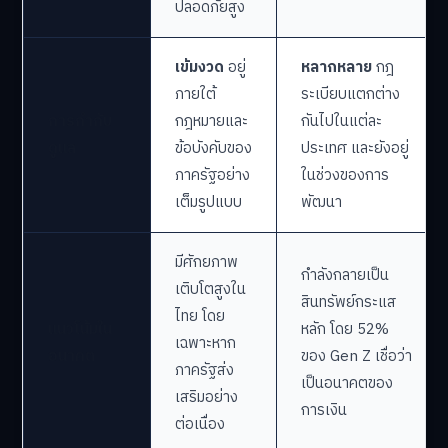
ปลอดภัยสูง
เข้มงวด
อยู่
หลากหลาย
กฎ
ภายใต้
ระเบียบแตกต่าง
การกำกับ
กฎหมายและ
กันไปในแต่ละ
ดูแล
ข้อบังคับของ
ประเทศ และยังอยู่
ภาครัฐอย่าง
ในช่วงของการ
เต็มรูปแบบ
พัฒนา
มีศักยภาพ
กำลังกลายเป็น
เติบโตสูงใน
สินทรัพย์กระแส
ไทย โดย
แนวโน้มใน
หลัก โดย 52%
เฉพาะหาก
อนาคต
ของ Gen Z เชื่อว่า
ภาครัฐส่ง
เป็นอนาคตของ
เสริมอย่าง
การเงิน
ต่อเนื่อง