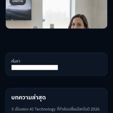
AI จัดพอร์ตให้ปัง! เทรนด์ลงทุนยุคใหม่ ไม่ต้องเฝ้า
บทความ
จอ
AI จัดพอร์ตให้ปัง! หมด…
Master Bussiness
23 มิถุนายน 2026
ค้นหา
บทความล่าสุด
5 เรื่องของ AI Technology ที่กำลังเปลี่ยนโลกในปี 2026