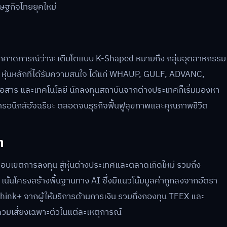
รษฐกิจไทยยุคใหม่
ถูกคาดการณ์ว่าจะเติบโตแบบ K-Shaped หมายถึง กลุ่มอุตสาหกรรม
ขึ้น หุ้นหลักที่ได้รับความสนใจ ได้แก่ WHAUP, GULF, ADVANC,
่อสาร และเทคโนโลยี นักลงทุนสถาบันจากต่างประเทศก็เริ่มมองหา
กทรอนิกส์อัจฉริยะ ตลอดจนธุรกิจฟื้นฟูสุขภาพและคุณภาพชีวิต
ต
บเขตการลงทุน สู่หุ้นต่างประเทศและตลาดเกิดใหม่ รวมถึง
 เน้นโครงสร้างพื้นฐานทาง AI ซึ่งมีแนวโน้มมูลค่าถูกลงจากอัตรา
 think+ จากผู้ให้บริการด้านการเงิน รวมถึงกองทุน TFEX และ
มเสี่ยงเฉพาะตัวในแต่ละเหตุการณ์