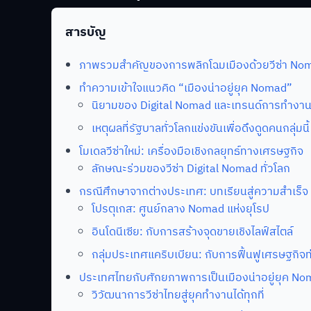
สารบัญ
ภาพรวมสำคัญของการพลิกโฉมเมืองด้วยวีซ่า No
ทำความเข้าใจแนวคิด “เมืองน่าอยู่ยุค Nomad”
นิยามของ Digital Nomad และเทรนด์การทำงานย
เหตุผลที่รัฐบาลทั่วโลกแข่งขันเพื่อดึงดูดคนกลุ่มนี้
โมเดลวีซ่าใหม่: เครื่องมือเชิงกลยุทธ์ทางเศรษฐกิจ
ลักษณะร่วมของวีซ่า Digital Nomad ทั่วโลก
กรณีศึกษาจากต่างประเทศ: บทเรียนสู่ความสำเร็จ
โปรตุเกส: ศูนย์กลาง Nomad แห่งยุโรป
อินโดนีเซีย: กับการสร้างจุดขายเชิงไลฟ์สไตล์
กลุ่มประเทศแคริบเบียน: กับการฟื้นฟูเศรษฐกิจท่
ประเทศไทยกับศักยภาพการเป็นเมืองน่าอยู่ยุค N
วิวัฒนาการวีซ่าไทยสู่ยุคทำงานได้ทุกที่