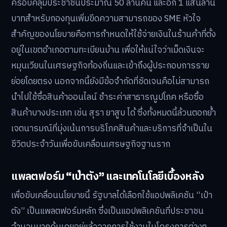
ครอบคลุมประชาชนประมาณ 50 ล้านคน และอีก 1 แสนล้าน
บาทสำหรับกองทุนเพิ่มขีดความสามารถของ SME หัวใจ
สำคัญของนโยบายคือการกำหนดให้ใช้จ่ายเงินในร้านค้าที่ตั้ง
อยู่ในเขตอำเภอตามทะเบียนบ้าน เพื่อให้แน่ใจว่าเม็ดเงินจะ
หมุนเวียนในเศรษฐกิจท้องถิ่นและเข้าถึงผู้ประกอบการราย
ย่อยโดยตรง นอกจากนี้ยังมีข้อจำกัดที่ชัดเจนคือไม่สามารถ
นำไปใช้ซื้อสินค้าออนไลน์ ชำระค่าสาธารณูปโภค หรือซื้อ
สินค้าบางประเภท เช่น สุรา ยาสูบ ได้ ซึ่งทั้งหมดนี้ล้วนตอกย้ำ
เจตนารมณ์ที่มุ่งเน้นการบริโภคสินค้าและบริการที่จำเป็นใน
ชีวิตประจำวันเพื่อขับเคลื่อนเศรษฐกิจฐานราก
แพลตฟอร์ม “เป๋าตัง” และเทคโนโลยีเบื้องหลัง
เพื่อขับเคลื่อนนโยบายนี้ รัฐบาลได้เลือกใช้แอปพลิเคชัน “เป๋า
ตัง” เป็นแพลตฟอร์มหลัก ซึ่งเป็นแอปพลิเคชันที่ประชาชน