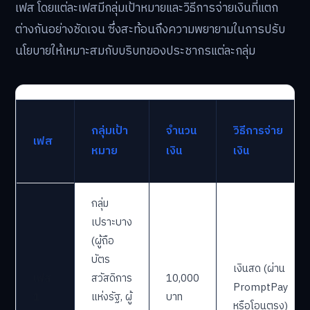
เฟส โดยแต่ละเฟสมีกลุ่มเป้าหมายและวิธีการจ่ายเงินที่แตก
ต่างกันอย่างชัดเจน ซึ่งสะท้อนถึงความพยายามในการปรับ
นโยบายให้เหมาะสมกับบริบทของประชากรแต่ละกลุ่ม
กลุ่มเป้า
จำนวน
วิธีการจ่าย
เฟส
หมาย
เงิน
เงิน
กลุ่ม
เปราะบาง
(ผู้ถือ
บัตร
เงินสด (ผ่าน
เฟส
สวัสดิการ
10,000
PromptPay
1
แห่งรัฐ, ผู้
บาท
หรือโอนตรง)