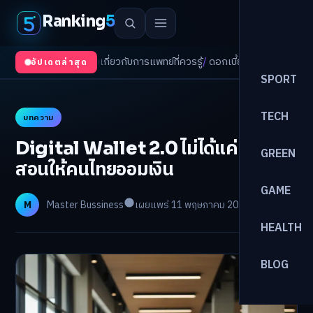
Ranking
5
 เรื่องเกี่ยวกับการแพทย์ที่ควรรู้
/
ดอกเบี้ยขาขึ้นรอบใหม่! จัดพอร์ตหนี้-ลงทุน
อัปเดตล่าสุด
SPORT
TECH
บทความ
Digital Wallet 2.0 ไม่ได้แค่แจก แต่
GREEN
สอนให้คนไทยออมเงิน
GAME
M
Master Bussiness
เผยแพร่ 11 พฤษภาคม 2026
อ่าน 24 นาที
HEALTH
BLOG