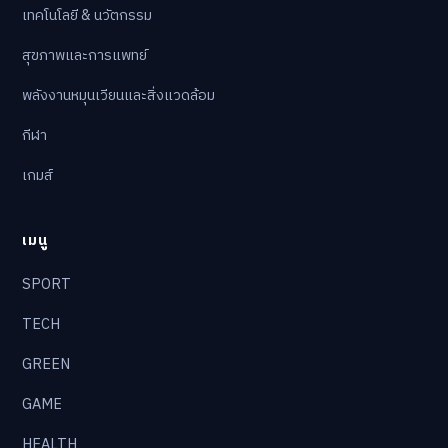
เทคโนโลยี & นวัตกรรม
สุขภาพและการแพทย์
พลังงานหมุนเวียนและสิ่งแวดล้อม
กีฬา
เกมส์
เมนู
SPORT
TECH
GREEN
GAME
HEALTH