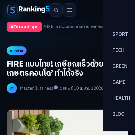
Ranking
5
 Trends 2026: 5 เรื่องเกี่ยวกับการแพทย์ที่ควรรู้
/
ดอกเบี้ยขาขึ้นรอบใหม่! จั
อัปเดตล่าสุด
SPORT
TECH
บทความ
FIRE แบบไทย! เกษียณเร็วด้วย ‘สวน
GREEN
เกษตรคอนโด’ ทำได้จริง
GAME
M
Master Bussiness
เผยแพร่ 10 เมษายน 2026
อ่าน 23 นาที
HEALTH
BLOG