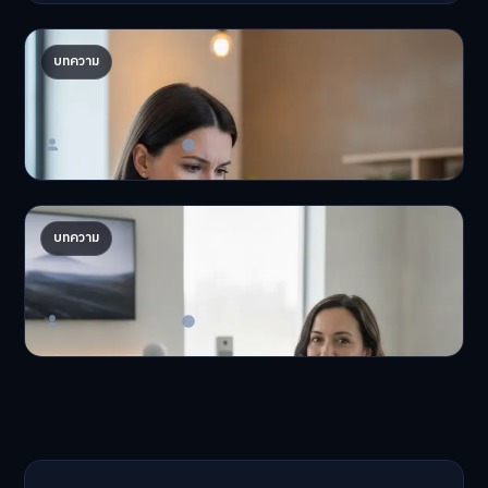
ปรับพอร์ตรับ ‘เงินดิจิทัล 2.0’ จัดสรรงบอย่างไรไม่
บทความ
ให้พัง
'เงินดิจิทัล 2.0' มาแล…
Master Bussiness
23 มิถุนายน 2026
AI จัดพอร์ตให้ปัง! เทรนด์ลงทุนยุคใหม่ ไม่ต้องเฝ้า
บทความ
จอ
AI จัดพอร์ตให้ปัง! หมด…
Master Bussiness
23 มิถุนายน 2026