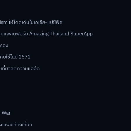
m ให้โดดเด่นในเอเชีย-แปซิฟิก
m ผ่านแพลตฟอร์ม Amazing Thailand SuperApp
งรอง
คับใช้ในปี 2571
งเที่ยวลดความแออัด
m War
แหล่งท่องเที่ยว