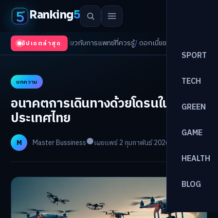
Ranking
5
 เรื่องเกี่ยวกับการแพทย์ที่ควรรู้
/
ดอกเบี้ยขาขึ้นรอบใหม่! จัดพอร์ตหนี้-ลงทุน
อัปเดตล่าสุด
SPORT
TECH
บทความ
อนาคตการเดินทางด้วยโดรนใน
GREEN
ประเทศไทย
GAME
M
Master Bussiness
เผยแพร่ 2 กุมภาพันธ์ 2026
อ่าน 13 นาที
HEALTH
BLOG