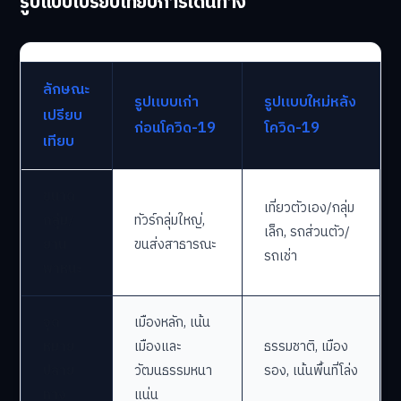
รูปแบบเปรียบเทียบการเดินทาง
ลักษณะ
รูปแบบเก่า
รูปแบบใหม่หลัง
เปรียบ
ก่อนโควิด-19
โควิด-19
เทียบ
ขนาด
เที่ยวตัวเอง/กลุ่ม
กลุ่ม/
ทัวร์กลุ่มใหญ่,
เล็ก, รถส่วนตัว/
ยาน
ขนส่งสาธารณะ
รถเช่า
พาหนะ
จุด
เมืองหลัก, เน้น
หมาย
เมืองและ
ธรรมชาติ, เมือง
ปลาย
วัฒนธรรมหนา
รอง, เน้นพื้นที่โล่ง
ทาง
แน่น