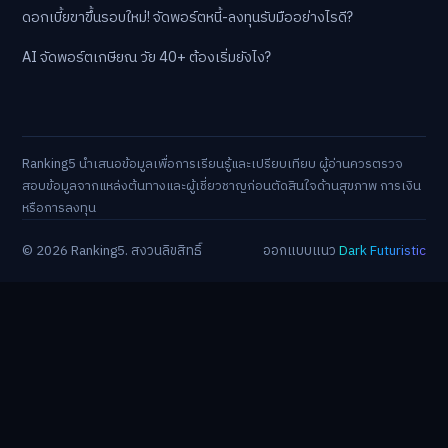
ดอกเบี้ยขาขึ้นรอบใหม่! จัดพอร์ตหนี้-ลงทุนรับมืออย่างไรดี?
AI จัดพอร์ตเกษียณ วัย 40+ ต้องเริ่มยังไง?
Ranking5 นำเสนอข้อมูลเพื่อการเรียนรู้และเปรียบเทียบ ผู้อ่านควรตรวจ
สอบข้อมูลจากแหล่งต้นทางและผู้เชี่ยวชาญก่อนตัดสินใจด้านสุขภาพ การเงิน
หรือการลงทุน
© 2026 Ranking5. สงวนลิขสิทธิ์
ออกแบบแนว
Dark Futuristic