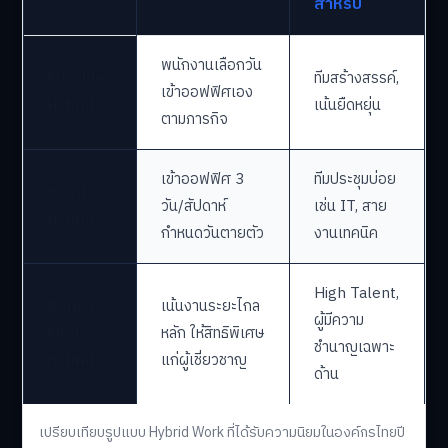
สำหรับ
พนักงานเลือกวัน
Flexible
ทีมสร้างสรรค์,
เข้าออฟฟิศเอง
Hybrid
เน้นยืดหยุ่น
ตามภารกิจ
เข้าออฟฟิศ 3
ทีมประชุมบ่อย
Fixed
วัน/สัปดาห์
เช่น IT, สาย
Hybrid
กำหนดวันตายตัว
งานเทคนิค
High Talent,
Remote-
เน้นงานระยะไกล
ผู้มีความ
First
หลัก ให้สิทธิพิเศษ
ชำนาญเฉพาะ
Hybrid
แก่ผู้เชี่ยวชาญ
ด้าน
เปรียบเทียบรูปแบบ Hybrid Work ที่ได้รับความนิยมในองค์กรไทยปี