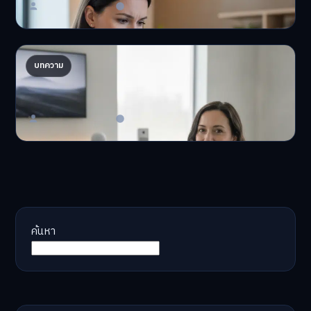
Master Bussiness
23 มิถุนายน 2026
AI จัดพอร์ตให้ปัง! เทรนด์ลงทุนยุคใหม่ ไม่ต้องเฝ้า
บทความ
จอ
AI จัดพอร์ตให้ปัง! หมด…
Master Bussiness
23 มิถุนายน 2026
ค้นหา