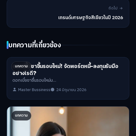
ถัดไป →
เทรนด์เศรษฐกิจสีเขียวในปี 2026
บทความที่เกี่ยวข้อง
ดอกเบี้ยขาขึ้นรอบใหม่! จัดพอร์ตหนี้-ลงทุนรับมือ
บทความ
อย่างไรดี?
ดอกเบี้ยขาขึ้นรอบใหม่ม…
Master Bussiness
24 มิถุนายน 2026
ปรับพอร์ตรับ ‘เงินดิจิทัล 2.0’ จัดสรรงบอย่างไรไม่
บทความ
ให้พัง
'เงินดิจิทัล 2.0' มาแล…