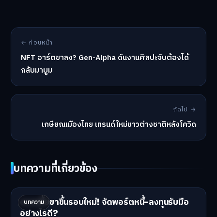
← ก่อนหน้า
NFT อาร์ตขาลง? Gen-Alpha ดันงานศิลปะจับต้องได้
กลับมาบูม
ถัดไป →
เกษียณเมืองไทย เทรนด์ใหม่ชาวต่างชาติหลังโควิด
บทความที่เกี่ยวข้อง
ดอกเบี้ยขาขึ้นรอบใหม่! จัดพอร์ตหนี้-ลงทุนรับมือ
บทความ
อย่างไรดี?