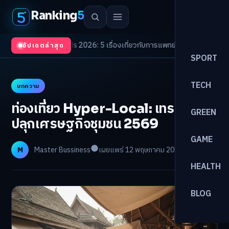
Ranking
5
th Trends 2026: 5 เรื่องเกี่ยวกับการแพทย์ที่ควรรู้
/
ดอกเบี้ยขาขึ้นรอบใหม่! จ
อัปเดตล่าสุด
SPORT
TECH
บทความ
ท่องเที่ยว Hyper-Local: เทรนด์ใหม่
GREEN
ปลุกเศรษฐกิจชุมชน 2569
GAME
M
Master Bussiness
เผยแพร่ 12 พฤษภาคม 2026
อ่าน 24 นาที
HEALTH
BLOG