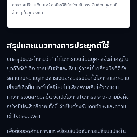
ตารางเปรียบเทียบเครื่องมือดิจิทัลสำหรับการเงินส่วนบุคคลที่
สำคัญในยุคดิจิทัล
สรุปและแนวทางการประยุกต์ใช้
บทสรุปของคำถามว่า “ทำไมการเงินส่วนบุคคลจึงสำคัญใน
ยุคดิจิทัล” คือ การปรับตัวและเรียนรู้การใช้เครื่องมือดิจิทัล
ผสานกับความรู้ทางการเงินจะช่วยรับมือทั้งโอกาสและความ
เสี่ยงที่เกิดขึ้น เทคโนโลยีใหม่ไม่เพียงส่งเสริมให้วางแผน
ทางการเงินสะดวกขึ้น ยังเปิดโอกาสในการสร้างความมั่งคั่ง
อย่างมีประสิทธิภาพ ทั้งนี้ จำเป็นต้องอัปเดตทักษะและความ
เข้าใจตลอดเวลา
เพื่อต่อยอดศักยภาพและพร้อมรับมือกับการเปลี่ยนแปลงใน