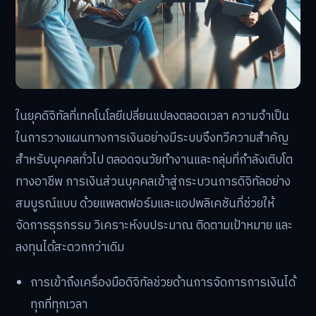
ในยุคดิจิทัลที่เทคโนโลยีเปลี่ยนแปลงตลอดเวลา ความจำเป็น
ในการวางแผนทางการเงินอย่างมีระบบจึงทวีความสำคัญ
สำหรับบุคคลทั่วไป ตลอดจนวัยทำงานและกลุ่มที่กำลังเติบโต
ทางอาชีพ การเงินส่วนบุคคลเข้าสู่กระบวนการดิจิทัลอย่าง
สมบูรณ์แบบ ด้วยแพลตฟอร์มและแอปพลิเคชันที่ช่วยให้
จัดการธุรกรรม วิเคราะห์งบประมาณ ติดตามเป้าหมาย และ
ลงทุนได้สะดวกกว่าเดิม
การเข้าถึงเครื่องมือดิจิทัลช่วยด้านการจัดการการเงินได้
ทุกที่ทุกเวลา