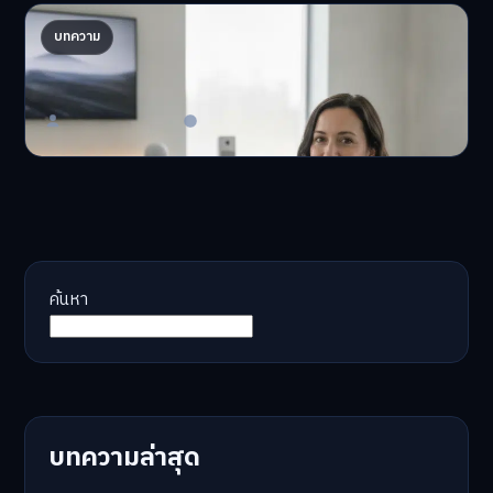
AI จัดพอร์ตให้ปัง! เทรนด์ลงทุนยุคใหม่ ไม่ต้องเฝ้า
บทความ
จอ
AI จัดพอร์ตให้ปัง! หมด…
Master Bussiness
23 มิถุนายน 2026
ค้นหา
บทความล่าสุด