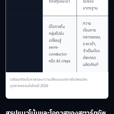
กองทุนแนะนำ
รับรอง
มาตรฐาน
ความ
มีโอกาสใน
ต้องการ
กลุ่มที่ปรับ
ธุรกิจ
ตลาดลดลง,
เปลี่ยนสู่
อิเล็กทรอนิกส์
ราคาต่ำ,
semi-
(low-value)
จำเป็นต้อง
conductor
อัพเกรด
หรือ AI chips
ผลิตภัณฑ์
เปรียบเทียบโอกาสและความเสี่ยงของสตาร์ทอัพแต่ละ
อุตสาหกรรมในไทยปี 2026
สรุปแนวโน้มและโอกาสของสตาร์ทอัพ