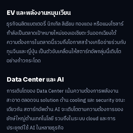
EV และพลังงานหมุนเวียน
ธุรกิจผลิตแบตเตอรี่ นิกเกิล ลิเธียม ทองแดง หรือแผงโซลาร์
กำลังเป็นตลาดเป้าหมายใหม่ของเอเชียตะวันออกเฉียงใต้
ความต้องการในตลาดนี้รวมถึงโอกาสสร้างเครือข่ายร่วมกับ
ทุนจีนและญี่ปุ่น เป็นตัวขับเคลื่อนให้สตาร์ทอัพกลุ่มนี้เติบโต
อย่างก้าวกระโดด
Data Center และ AI
การเติบโตของ Data Center เน้นความต้องการพลังงาน
สะอาด ตลอดจน solution ด้าน cooling และ security ขณะ
เดียวกัน สตาร์ทอัพด้าน AI จะเติบโตตามความต้องการของ
ยักษ์ใหญ่ด้านเทคโนโลยี รวมถึงในระบบ cloud และการ
ประยุกต์ใช้ AI ในหลายธุรกิจ