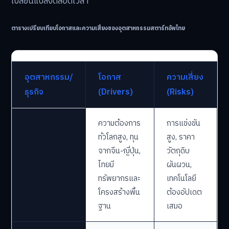
เปลี่ยนแปลงตลอดเวลา
ตารางเปรียบเทียบโอกาสและความเสี่ยงของอุตสาหกรรมสตาร์ทอัพไทย
อุตสาหกรรม/
โอกาส
ความเสี่ยง
ธุรกิจ
(Drivers)
(Risks)
ความต้องการ
การแข่งขัน
ทั่วโลกสูง, ทุน
สูง, ราคา
จากจีน-ญี่ปุ่น,
วัตถุดิบ
EV & พลังงาน
ไทยมี
ผันผวน,
หมุนเวียน
ทรัพยากรและ
เทคโนโลยี
โครงสร้างพื้น
ต้องอัปเดต
ฐาน
เสมอ