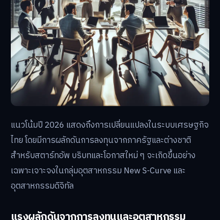
แนวโน้มปี 2026 แสดงถึงการเปลี่ยนแปลงในระบบเศรษฐกิจ
ไทย โดยมีการผลักดันการลงทุนจากภาครัฐและต่างชาติ
สำหรับสตาร์ทอัพ บริบทและโอกาสใหม่ ๆ จะเกิดขึ้นอย่าง
เฉพาะเจาะจงในกลุ่มอุตสาหกรรม New S-Curve และ
อุตสาหกรรมดิจิทัล
แรงผลักดันจากการลงทุนและอุตสาหกรรม