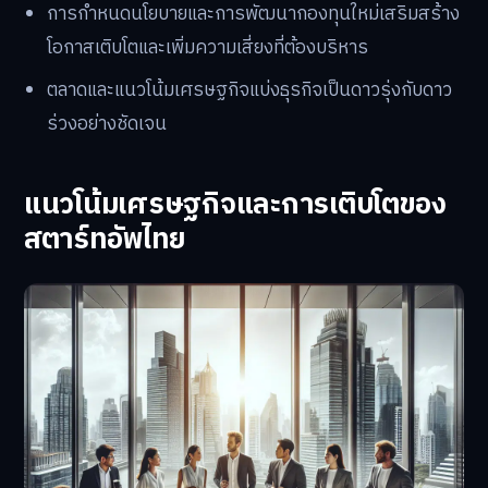
การกำหนดนโยบายและการพัฒนากองทุนใหม่เสริมสร้าง
โอกาสเติบโตและเพิ่มความเสี่ยงที่ต้องบริหาร
ตลาดและแนวโน้มเศรษฐกิจแบ่งธุรกิจเป็นดาวรุ่งกับดาว
ร่วงอย่างชัดเจน
แนวโน้มเศรษฐกิจและการเติบโตของ
สตาร์ทอัพไทย