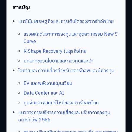
สารบัญ
แนวโน้มเศรษฐกิจและการเติบโตของสตาร์ทอัพไทย
แรงผลักดันจากการลงทุนและอุตสาหกรรม New S-
Curve
K-Shape Recovery ในธุรกิจไทย
บทบาทของนโยบายและกองทุนแนะนำ
โอกาสและความเสี่ยงสำหรับสตาร์ทอัพและนักลงทุน
EV และพลังงานหมุนเวียน
Data Center และ AI
ทุนจีนและกลยุทธ์ใหม่ของสตาร์ทอัพไทย
แนวทางการบริหารความเสี่ยงและบริบทการลงทุน
สตาร์ทอัพ 2566