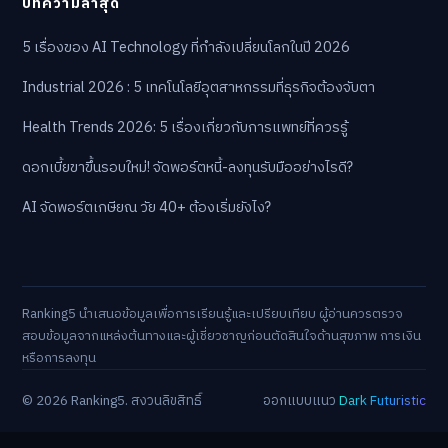
บทความล่าสุด
5 เรื่องของ AI Technology ที่กำลังเปลี่ยนโลกในปี 2026
Industrial 2026 : 5 เทคโนโลยีอุตสาหกรรมที่ธุรกิจต้องจับตา
Health Trends 2026: 5 เรื่องเกี่ยวกับการแพทย์ที่ควรรู้
ดอกเบี้ยขาขึ้นรอบใหม่! จัดพอร์ตหนี้-ลงทุนรับมืออย่างไรดี?
AI จัดพอร์ตเกษียณ วัย 40+ ต้องเริ่มยังไง?
Ranking5 นำเสนอข้อมูลเพื่อการเรียนรู้และเปรียบเทียบ ผู้อ่านควรตรวจ
สอบข้อมูลจากแหล่งต้นทางและผู้เชี่ยวชาญก่อนตัดสินใจด้านสุขภาพ การเงิน
หรือการลงทุน
© 2026 Ranking5. สงวนลิขสิทธิ์
ออกแบบแนว
Dark Futuristic