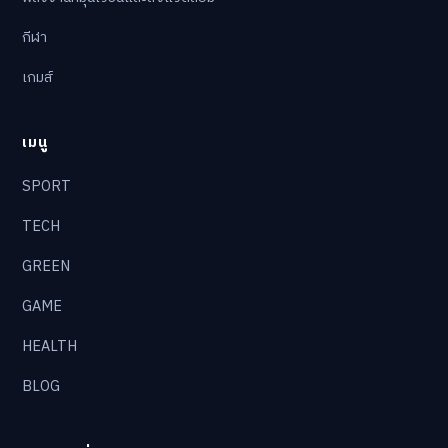
กีฬา
เกมส์
เมนู
SPORT
TECH
GREEN
GAME
HEALTH
BLOG