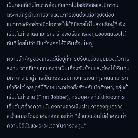
เป็นกลุ่มที่เติบโตมาพร้อมกับเทคโนโลยีดิจิทัลและมีความ
ตระหนักรู้ด้านการวางแผนการเงินตั้งแต่อายุยังน้อย
แนวทางดังกล่าวเปิดโอกาสให้ผู้ที่มีรายได้ไม่สูงหรือผู้ที่เพิ่ง
เริ่มต้นทำงานสามารถสร้างพอร์ตการลงทุนของตนเองได้
ทันที โดยไม่จำเป็นต้องรอให้มีเงินก้อนใหญ่
ความสำคัญของเทรนด์นี้อยู่ที่การปรับเปลี่ยนมุมมองต่อการ
ลงทุน จากที่เคยถูกมองว่าเป็นเรื่องซับซ้อนและต้องใช้เงินทุน
มหาศาล มาสู่การเป็นกิจกรรมทางการเงินที่ทุกคนสามารถ
เข้าถึงได้ กลยุทธ์นี้จึงเหมาะอย่างยิ่งสำหรับนักศึกษา, กลุ่มผู้
เริ่มต้นทำงาน (First Jobber), หรือบุคคลทั่วไปที่ต้องการ
เริ่มต้นสร้างความมั่นคงทางการเงินผ่านการลงทุนอย่าง
สม่ำเสมอ โดยอาศัยหลักการที่ว่า “จำนวนเงินไม่สำคัญเท่า
ความมีวินัยและระยะเวลาในการลงทุน”