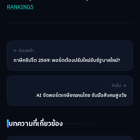
RANKING5
← ก่อนหน้า
ภาษีคริปโต 2569: พอร์ตต้องปรับใหม่รับรัฐบาลใหม่?
ถัดไป →
AI จัดพอร์ตเกษียณคนไทย รับมือสังคมสูงวัย
บทความที่เกี่ยวข้อง