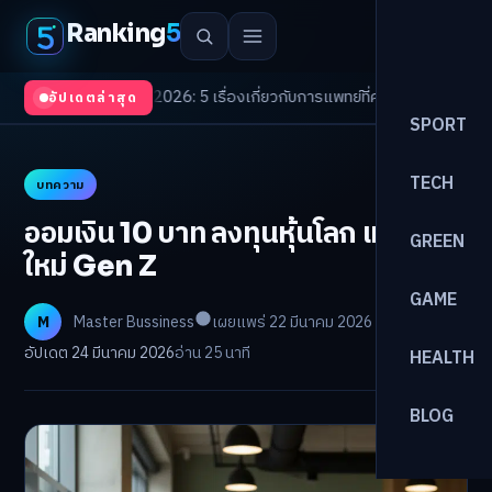
Ranking
5
Trends 2026: 5 เรื่องเกี่ยวกับการแพทย์ที่ควรรู้
/
ดอกเบี้ยขาขึ้นรอบใหม่! จัด
อัปเดตล่าสุด
SPORT
TECH
บทความ
ออมเงิน 10 บาท ลงทุนหุ้นโลก เทรนด์
GREEN
ใหม่ Gen Z
GAME
M
Master Bussiness
เผยแพร่ 22 มีนาคม 2026
อัปเดต 24 มีนาคม 2026
อ่าน 25 นาที
HEALTH
BLOG