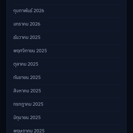
กุมภาพันธ์ 2026
มกราคม 2026
ธันวาคม 2025
พฤศจิกายน 2025
ตุลาคม 2025
กันยายน 2025
สิงหาคม 2025
กรกฎาคม 2025
มิถุนายน 2025
พฤษภาคม 2025