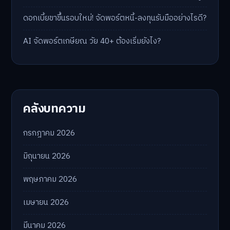
ดอกเบี้ยขาขึ้นรอบใหม่! จัดพอร์ตหนี้-ลงทุนรับมืออย่างไรดี?
AI จัดพอร์ตเกษียณ วัย 40+ ต้องเริ่มยังไง?
คลังบทความ
กรกฎาคม 2026
มิถุนายน 2026
พฤษภาคม 2026
เมษายน 2026
มีนาคม 2026