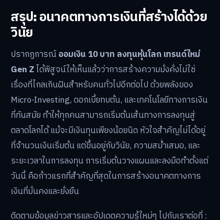
สรุป: อนาคตทางการเงินที่สร้างได้ด้วย
วินัย
ปรากฏการณ์
ออมเงิน 10 บาท ลงทุนหุ้นโลก เทรนด์ใหม่
Gen Z
ได้พิสูจน์ให้เห็นแล้วว่าการสร้างความมั่งคั่งไม่ใช่
เรื่องที่ไกลเกินฝันสำหรับคนทั่วไปอีกต่อไป ด้วยพลังของ
Micro-Investing, ดอกเบี้ยทบต้น, และเทคโนโลยีทางการเงิน
ที่ทันสมัย ทำให้ทุกคนสามารถเริ่มต้นเส้นทางการลงทุนสู่
ตลาดโลกได้ แม้จะมีเงินทุนเพียงน้อยนิด หัวใจสำคัญไม่ได้อยู่
ที่จำนวนเงินเริ่มต้น แต่ขึ้นอยู่กับวินัย, ความสม่ำเสมอ, และ
ระยะเวลาในการลงทุน การเริ่มต้นวางแผนและลงมือทำตั้งแต่
วันนี้ คือก้าวแรกที่สำคัญที่สุดในการสร้างอนาคตทางการ
เงินที่มั่นคงและยั่งยืน
ติดตามข้อมูลข่าวสารและอัปเดตความรู้ใหม่ๆ ไปกับเราต่อที่ :