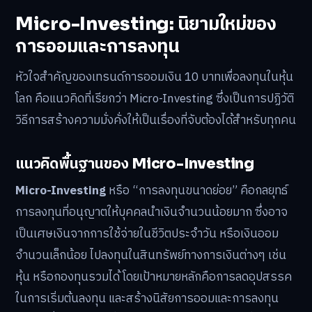
Micro-Investing: นิยามใหม่ของ
การออมและการลงทุน
หัวใจสำคัญของเทรนด์การออมเงิน 10 บาทเพื่อลงทุนในหุ้น
โลก คือแนวคิดที่เรียกว่า Micro-Investing ซึ่งเป็นการปฏิวัติ
วิธีการสร้างความมั่งคั่งให้เป็นเรื่องที่จับต้องได้สำหรับทุกคน
แนวคิดพื้นฐานของ Micro-Investing
Micro-Investing
หรือ “การลงทุนขนาดย่อย” คือกลยุทธ์
การลงทุนที่อนุญาตให้บุคคลนำเงินจำนวนน้อยมาก ซึ่งอาจ
เป็นเศษเงินจากการใช้จ่ายในชีวิตประจำวัน หรือเงินออม
จำนวนเล็กน้อย ไปลงทุนในสินทรัพย์ทางการเงินต่างๆ เช่น
หุ้น หรือกองทุนรวมได้ โดยเป้าหมายหลักคือการลดอุปสรรค
ในการเริ่มต้นลงทุน และสร้างนิสัยการออมและการลงทุน