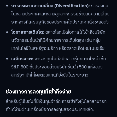
การกระจายความเสี่ยง (Diversification):
การลงทุน
ในหลายประเทศและหลายอุตสาหกรรมช่วยลดความเสี่ยง
จากการที่เศรษฐกิจของประเทศใดประเทศหนึ่งชะลอตัว
โอกาสการเติบโต:
ตลาดโลกเปิดโอกาสให้เข้าถึงบริษัท
นวัตกรรมชั้นนำที่มีศักยภาพการเติบโตสูง เช่น กลุ่ม
เทคโนโลยีในสหรัฐอเมริกา หรือตลาดเกิดใหม่ในเอเชีย
เสถียรภาพ:
การลงทุนในดัชนีตลาดหุ้นขนาดใหญ่ เช่น
S&P 500 ซึ่งประกอบด้วยบริษัทชั้นนำ 500 แห่งของ
สหรัฐฯ มักให้ผลตอบแทนที่ยั่งยืนในระยะยาว
ช่องทางการลงทุนที่เข้าถึงง่าย
สำหรับผู้เริ่มต้นที่มีเงินทุนจำกัด การเข้าถึงหุ้นโลกสามารถ
ทำได้ง่ายผ่านเครื่องมือการลงทุนสองประเภทหลัก: