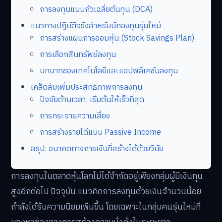
การลงทุนแบบถัวเฉลี่ยต้นทุน (DCA)
แนวทางปฏิบัติจริงสำหรับนักลงทุนรุ่นใหม่
การสร้างแผนการออมหุ้น (Stock Savings Plan)
การเลือกสินทรัพย์ลงทุน
บทบาทของเทคโนโลยีและแอปพลิเคชันลงทุน
เคล็ดลับเพิ่มประสิทธิภาพการลงทุน
ปัจจัยด้านเวลา: เริ่มต้นให้เร็วที่สุด
การกระจายความเสี่ยง
การสร้างรายได้แบบ Passive Income
สรุป: อนาคตทางการเงินที่สร้างได้ด้วยวินัย
การลงทุนในตลาดหุ้นโลกไม่ได้จำกัดอยู่เพียงกลุ่มผู้มีเงินทุน
สูงอีกต่อไป ปัจจุบัน แนวคิดการลงทุนด้วยเงินจำนวนน้อย
กำลังได้รับความนิยมเพิ่มขึ้น โดยเฉพาะในกลุ่มคนรุ่นใหม่ที่