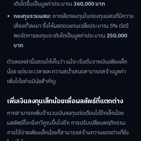
เติบโตขึ้นเป็นมูลค่าประมาณ
360,000 บาท
กองทุนรวมผสม:
หากเลือกลงทุนในกองทุนผสมที่มีความ
เสี่ยงต่ำลงมา ซึ่งให้ผลตอบแทนเฉลี่ยประมาณ 5% ต่อปี
พอร์ตการลงทุนจะเติบโตเป็นมูลค่าประมาณ
250,000
บาท
ตัวเลขเหล่านี้แสดงให้เห็นว่า แม้จะเริ่มต้นจากเงินเพียงเล็ก
น้อย แต่ระยะเวลาและความสม่ำเสมอสามารถสร้างมูลค่า
เพิ่มได้อย่างมีนัยสำคัญ
เพิ่มเงินลงทุนเล็กน้อยเพื่อผลลัพธ์ที่แตกต่าง
หากสามารถเพิ่มจำนวนเงินลงทุนต่อเดือนได้อีกเล็กน้อย
ผลลัพธ์ก็จะยิ่งทวีคูณขึ้นไปอีก การปรับเปลี่ยนพฤติกรรม
การใช้จ่ายเพียงเล็กน้อยก็สามารถสร้างความแตกต่างที่ยิ่ง