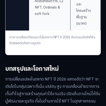
ยอมรับ
คอลเลกชันถาวร, L2
และ
จาก
NFT, Ordinals &
โครงสร้าง
องค์กร
soft fork
พื้นฐาน
อนาคต
ตารางเปรียบเทียบแนวโน้มตลาด NFT ปี 2026 กับเทรนด์หลักที่ส่ง
อิทธิพลต่อทิศทางธุรกิจ
บทสรุปและโอกาสใหม่
การเปลี่ยนแปลงในตลาด NFT ปี 2026 แสดงชัดว่า NFT จะ
เติบโตในกลุ่มเฉพาะที่เน้น utility สูง การเคลื่อนย้ายจากการ
เก็งกำไรสู่การสร้างคุณค่าใช้งานจริง เปิดเส้นทางใหม่ให้กับ
ผู้พัฒนาและธุรกิจ ทั้งในด้านการใช้ NFT ในอุตสาหกรรม