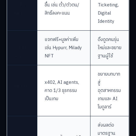
Utility
ขึ้น เช่น ตั๋ว/ตัวตน/
Ticketing,
NFTs
สิทธิ์ลงคะแนน
Digital
Identity
การ
แจกฟรี+มูลค่าเพิ่ม
ดึงดูดคนรุ่น
ผสาน
เช่น Hypurr, Milady
ใหม่และขยาย
RWA
NFT
ฐานผู้ใช้
ขยายบทบาท
x402, AI agents,
สู่
NFT ใน
คาด 1/3 ธุรกรรม
อุตสาหกรรม
เกม/AI
เป็นเกม
เกมและ AI
โมดูลาร์
ส่งผลต่อ
มาตรฐาน