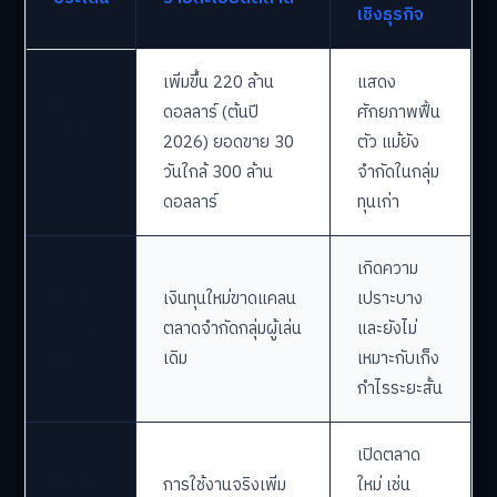
เชิงธุรกิจ
เพิ่มขึ้น 220 ล้าน
แสดง
มูลค่า
ดอลลาร์ (ต้นปี
ศักยภาพฟื้น
ตลาด/
2026) ยอดขาย 30
ตัว แม้ยัง
ยอด
วันใกล้ 300 ล้าน
จำกัดในกลุ่ม
ขาย
ดอลลาร์
ทุนเก่า
เกิดความ
ปัญหา
เงินทุนใหม่ขาดแคลน
เปราะบาง
สภาพ
ตลาดจำกัดกลุ่มผู้เล่น
และยังไม่
คล่อง
เดิม
เหมาะกับเก็ง
กำไรระยะสั้น
เปิดตลาด
เทรนด์
การใช้งานจริงเพิ่ม
ใหม่ เช่น