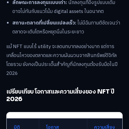
ลักษณะการลงทุนแบบเก่า:
นักลงทุนที่อิงรูปแบบเดิม
อาจไม่ทันกับแนวโน้ม digital assets ในอนาคต
สถานะตลาดที่เปลี่ยนแปลงเร็ว:
ไม่มีฉันทามติชัดเจนว่า
ตลาดจะเติบโตหรือหยุดนิ่งในระยะยาว
แม้ NFT แบบไร้ utility จะลดบทบาทลงอย่างมาก แต่การ
เคลื่อนไหวของตลาดและความผันผวนจากสินทรัพย์ดิจิทัล
โดยรวม ยังคงเป็นประเด็นสำคัญที่นักลงทุนต้องรับมือในปี
2026
เปรียบเทียบ โอกาสและความเสี่ยงของ NFT ปี
2026
มิติ
โอกาส
ความเสี่ยง