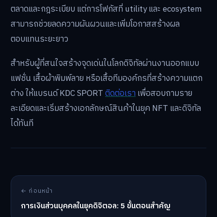
ตลาดและกฎระเบียบ แต่การโฟกัสที่ utility และ ecosystem
สามารถช่วยลดความผันผวนและเพิ่มโอกาสสร้างผล
ตอบแทนระยะยาว
สำหรับผู้ที่สนใจสร้างจุดเด่นในโลกดิจิทัลผ่านงานออกแบบ
แฟชั่น เสื้อผ้าพิมพ์ลาย หรือเสื้อทีมองค์กรที่สร้างความแตก
ต่าง ให้แบรนด์ KDC SPORT
ติดต่อเรา
เพื่อสอบถามราย
ละเอียดและเริ่มสร้างเอกลักษณ์สินค้าในยุค NFT และดิจิทัล
ได้ทันที
← ก่อนหน้า
การเงินส่วนบุคคลในยุคดิจิตอล: 5 ขั้นตอนสำคัญ