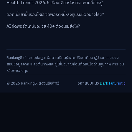
Health Trends 2026: 5 เรื่องเกี่ยวกับการแพทย์ที่ควรรู้
ดอกเบี้ยขาขึ้นรอบใหม่! จัดพอร์ตหนี้-ลงทุนรับมืออย่างไรดี?
AI จัดพอร์ตเกษียณ วัย 40+ ต้องเริ่มยังไง?
Ranking5 นำเสนอข้อมูลเพื่อการเรียนรู้และเปรียบเทียบ ผู้อ่านควรตรวจ
สอบข้อมูลจากแหล่งต้นทางและผู้เชี่ยวชาญก่อนตัดสินใจด้านสุขภาพ การเงิน
หรือการลงทุน
© 2026 Ranking5. สงวนลิขสิทธิ์
ออกแบบแนว
Dark Futuristic