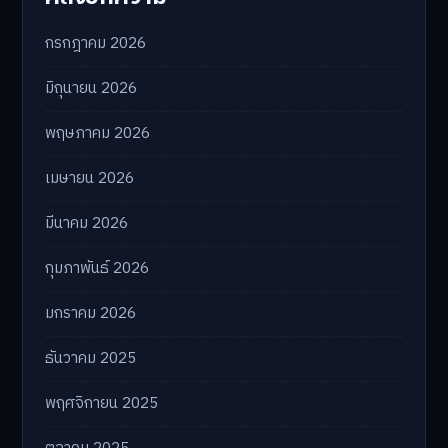
กรกฎาคม 2026
มิถุนายน 2026
พฤษภาคม 2026
เมษายน 2026
มีนาคม 2026
กุมภาพันธ์ 2026
มกราคม 2026
ธันวาคม 2025
พฤศจิกายน 2025