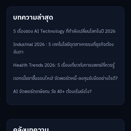
บทความล่าสุด
5 เรื่องของ AI Technology ที่กำลังเปลี่ยนโลกในปี 2026
Industrial 2026 : 5 เทคโนโลยีอุตสาหกรรมที่ธุรกิจต้อง
จับตา
Health Trends 2026: 5 เรื่องเกี่ยวกับการแพทย์ที่ควรรู้
ดอกเบี้ยขาขึ้นรอบใหม่! จัดพอร์ตหนี้-ลงทุนรับมืออย่างไรดี?
AI จัดพอร์ตเกษียณ วัย 40+ ต้องเริ่มยังไง?
คลังบทความ