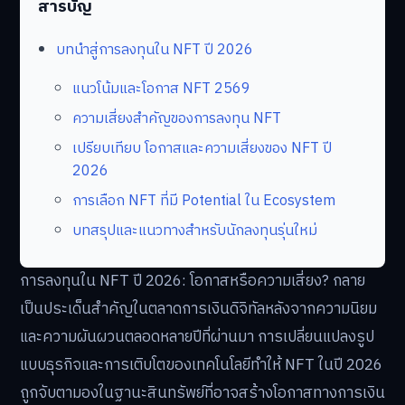
สารบัญ
บทนำสู่การลงทุนใน NFT ปี 2026
แนวโน้มและโอกาส NFT 2569
ความเสี่ยงสำคัญของการลงทุน NFT
เปรียบเทียบ โอกาสและความเสี่ยงของ NFT ปี
2026
การเลือก NFT ที่มี Potential ใน Ecosystem
บทสรุปและแนวทางสำหรับนักลงทุนรุ่นใหม่
การลงทุนใน NFT ปี 2026: โอกาสหรือความเสี่ยง? กลาย
เป็นประเด็นสำคัญในตลาดการเงินดิจิทัลหลังจากความนิยม
และความผันผวนตลอดหลายปีที่ผ่านมา การเปลี่ยนแปลงรูป
แบบธุรกิจและการเติบโตของเทคโนโลยีทำให้ NFT ในปี 2026
ถูกจับตามองในฐานะสินทรัพย์ที่อาจสร้างโอกาสทางการเงิน