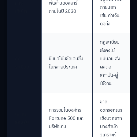
การ
พันล้านดอลลาร์
ภายนอก
เติบโต
ภายในปี 2030
เช่น ค่าเงิน
ดิจิทัล
กฎระเบียบ
ยังคงไม่
กฎ
มีแนวโน้มชัดเจนขึ้น
แน่นอน ส่ง
ระเบียบ
ในหลายประเทศ
ผลต่อ
สถาบัน-ผู้
ใช้งาน
ขาด
การรวมในองค์กร
consensus
ตลาด
Fortune 500 และ
เชิงบวกจาก
รองรับ
บริษัทเกม
บางสำนัก
วิเคราะห์