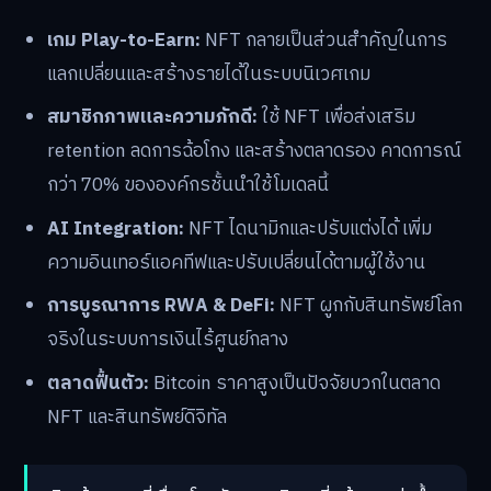
เกม Play-to-Earn:
NFT กลายเป็นส่วนสำคัญในการ
แลกเปลี่ยนและสร้างรายได้ในระบบนิเวศเกม
สมาชิกภาพและความภักดี:
ใช้ NFT เพื่อส่งเสริม
retention ลดการฉ้อโกง และสร้างตลาดรอง คาดการณ์
กว่า 70% ขององค์กรชั้นนำใช้โมเดลนี้
AI Integration:
NFT ไดนามิกและปรับแต่งได้ เพิ่ม
ความอินเทอร์แอคทีฟและปรับเปลี่ยนได้ตามผู้ใช้งาน
การบูรณาการ RWA & DeFi:
NFT ผูกกับสินทรัพย์โลก
จริงในระบบการเงินไร้ศูนย์กลาง
ตลาดฟื้นตัว:
Bitcoin ราคาสูงเป็นปัจจัยบวกในตลาด
NFT และสินทรัพย์ดิจิทัล