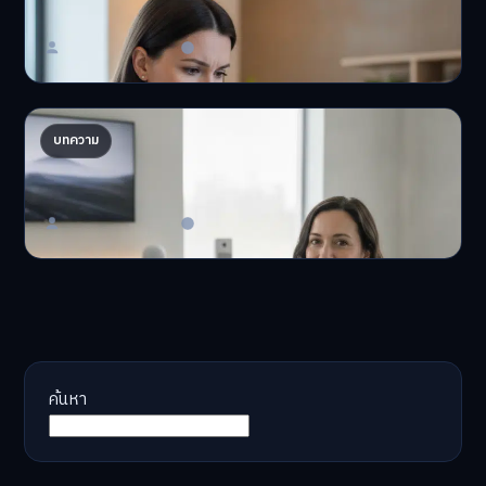
'เงินดิจิทัล 2.0' มาแล…
Master Bussiness
23 มิถุนายน 2026
AI จัดพอร์ตให้ปัง! เทรนด์ลงทุนยุคใหม่ ไม่ต้องเฝ้า
บทความ
จอ
AI จัดพอร์ตให้ปัง! หมด…
Master Bussiness
23 มิถุนายน 2026
ค้นหา