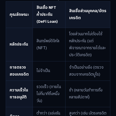
สินเชื่อ NFT
สินเชื่อส่วนบุคคล/บัตร
คุณลักษณะ
ค้ำประกัน
เครดิต
(DeFi Loan)
โดยส่วนมากไม่ต้องใช้
สินทรัพย์ดิจิทัล
หลักประกัน (แต่
หลักประกัน
(NFT)
พิจารณาจากรายได้และ
ประวัติเครดิต)
การตรวจ
จำเป็นอย่างยิ่ง (ตรวจ
ไม่จำเป็น
สอบเครดิต
สอบจากเครดิตบูโร)
รวดเร็ว (ภายใน
ความเร็วใน
ช้า (หลายวันทำการถึง
ไม่กี่นาทีถึงหนึ่ง
การอนุมัติ
หลายสัปดาห์)
วัน)
ต่ำกว่า (แข่งขัน
สูงกว่า (เช่น บัตรเครดิต