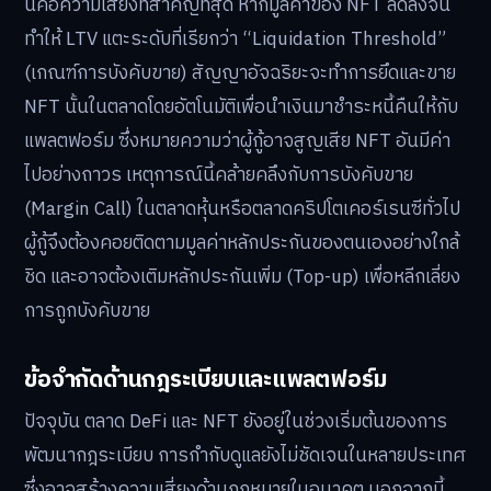
นี่คือความเสี่ยงที่สำคัญที่สุด หากมูลค่าของ NFT ลดลงจน
ทำให้ LTV แตะระดับที่เรียกว่า “Liquidation Threshold”
(เกณฑ์การบังคับขาย) สัญญาอัจฉริยะจะทำการยึดและขาย
NFT นั้นในตลาดโดยอัตโนมัติเพื่อนำเงินมาชำระหนี้คืนให้กับ
แพลตฟอร์ม ซึ่งหมายความว่าผู้กู้อาจสูญเสีย NFT อันมีค่า
ไปอย่างถาวร เหตุการณ์นี้คล้ายคลึงกับการบังคับขาย
(Margin Call) ในตลาดหุ้นหรือตลาดคริปโตเคอร์เรนซีทั่วไป
ผู้กู้จึงต้องคอยติดตามมูลค่าหลักประกันของตนเองอย่างใกล้
ชิด และอาจต้องเติมหลักประกันเพิ่ม (Top-up) เพื่อหลีกเลี่ยง
การถูกบังคับขาย
ข้อจำกัดด้านกฎระเบียบและแพลตฟอร์ม
ปัจจุบัน ตลาด DeFi และ NFT ยังอยู่ในช่วงเริ่มต้นของการ
พัฒนากฎระเบียบ การกำกับดูแลยังไม่ชัดเจนในหลายประเทศ
ซึ่งอาจสร้างความเสี่ยงด้านกฎหมายในอนาคต นอกจากนี้