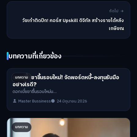
ถัดไป →
วัยเก๋าติดปีก! คอร์ส Upskill ดิจิทัล สร้างรายได้หลัง
เกษียณ
บทความที่เกี่ยวข้อง
ดอกเบี้ยขาขึ้นรอบใหม่! จัดพอร์ตหนี้-ลงทุนรับมือ
บทความ
อย่างไรดี?
ดอกเบี้ยขาขึ้นรอบใหม่ม…
Master Bussiness
24 มิถุนายน 2026
ปรับพอร์ตรับ ‘เงินดิจิทัล 2.0’ จัดสรรงบอย่างไรไม่
บทความ
ให้พัง