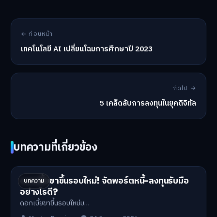
← ก่อนหน้า
เทคโนโลยี AI เปลี่ยนโฉมการศึกษาปี 2023
ถัดไป →
5 เคล็ดลับการลงทุนในยุคดิจิทัล
บทความที่เกี่ยวข้อง
ดอกเบี้ยขาขึ้นรอบใหม่! จัดพอร์ตหนี้-ลงทุนรับมือ
บทความ
อย่างไรดี?
ดอกเบี้ยขาขึ้นรอบใหม่ม…