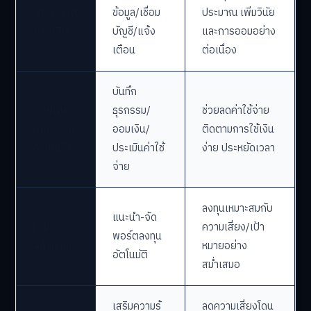
AI Agent
ข้อมูล/เชื่อม
ประมาณ เพิ่มวินัย
การเงิน
บัญชี/แจ้ง
และการออมอย่าง
เตือน
ต่อเนื่อง
บันทึก
แอปฟิน
ธุรกรรม/
ช่วยลดค่าใช้จ่าย
เทค/ออม
ออมเงิน/
ติดตามการใช้เงิน
อัตโนมัติ
ประเมินค่าใช้
ง่าย ประหยัดเวลา
จ่าย
ลงทุนเหมาะสมกับ
แนะนำ-จัด
robo-
ความเสี่ยง/เป้า
พอร์ตลงทุน
advisor
หมายอย่าง
อัตโนมัติ
สม่ำเสมอ
เสริมความรู้
ลดความเสี่ยงโดน