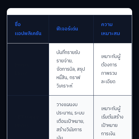
ชื่อ
ความ
ฟีเจอร์เด่น
แอปพลิเคชัน
เหมาะสม
บันทึกรายรับ
เหมาะกับผู้
รายจ่าย,
Money
ต้องการ
จัดการบิล, สรุป
Lover
ภาพรวม
หนี้สิน, กราฟ
ละเอียด
วิเคราะห์
วางแผนงบ
เหมาะกับผู้
ประมาณ, ระบบ
SET Happy
เริ่มต้นสร้าง
เตือนเป้าหมาย,
Money
เป้าหมาย
สร้างวินัยการ
การเงิน
เงิน