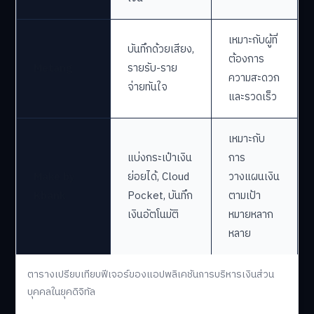
เหมาะกับผู้ที่
บันทึกด้วยเสียง,
ต้องการ
Metang
รายรับ-ราย
ความสะดวก
จ่ายทันใจ
และรวดเร็ว
เหมาะกับ
แบ่งกระเป๋าเงิน
การ
Make by
ย่อยได้, Cloud
วางแผนเงิน
Kbank
Pocket, บันทึก
ตามเป้า
เงินอัตโนมัติ
หมายหลาก
หลาย
ตารางเปรียบเทียบฟีเจอร์ของแอปพลิเคชันการบริหารเงินส่วน
บุคคลในยุคดิจิทัล