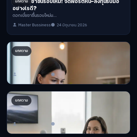
ดอกเบี้ยขาขึ้นรอบใหม่! จัดพอร์ตหนี้-ลงทุนรับมือ
บทความ
อย่างไรดี?
ดอกเบี้ยขาขึ้นรอบใหม่ม…
Master Bussiness
24 มิถุนายน 2026
ปรับพอร์ตรับ ‘เงินดิจิทัล 2.0’ จัดสรรงบอย่างไรไม่
บทความ
ให้พัง
'เงินดิจิทัล 2.0' มาแล…
Master Bussiness
23 มิถุนายน 2026
AI จัดพอร์ตให้ปัง! เทรนด์ลงทุนยุคใหม่ ไม่ต้องเฝ้า
บทความ
จอ
AI จัดพอร์ตให้ปัง! หมด…
Master Bussiness
23 มิถุนายน 2026