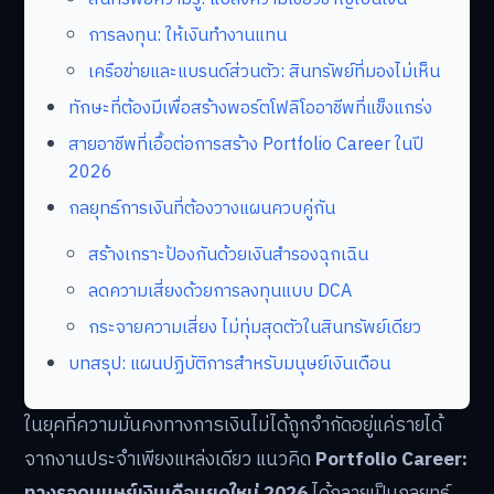
การลงทุน: ให้เงินทำงานแทน
เครือข่ายและแบรนด์ส่วนตัว: สินทรัพย์ที่มองไม่เห็น
ทักษะที่ต้องมีเพื่อสร้างพอร์ตโฟลิโออาชีพที่แข็งแกร่ง
สายอาชีพที่เอื้อต่อการสร้าง Portfolio Career ในปี
2026
กลยุทธ์การเงินที่ต้องวางแผนควบคู่กัน
สร้างเกราะป้องกันด้วยเงินสำรองฉุกเฉิน
ลดความเสี่ยงด้วยการลงทุนแบบ DCA
กระจายความเสี่ยง ไม่ทุ่มสุดตัวในสินทรัพย์เดียว
บทสรุป: แผนปฏิบัติการสำหรับมนุษย์เงินเดือน
ในยุคที่ความมั่นคงทางการเงินไม่ได้ถูกจำกัดอยู่แค่รายได้
จากงานประจำเพียงแหล่งเดียว แนวคิด
Portfolio Career: