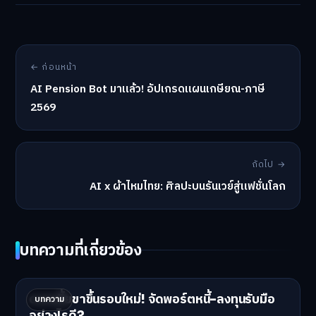
← ก่อนหน้า
AI Pension Bot มาแล้ว! อัปเกรดแผนเกษียณ-ภาษี
2569
ถัดไป →
AI x ผ้าไหมไทย: ศิลปะบนรันเวย์สู่แฟชั่นโลก
บทความที่เกี่ยวข้อง
ดอกเบี้ยขาขึ้นรอบใหม่! จัดพอร์ตหนี้-ลงทุนรับมือ
บทความ
อย่างไรดี?