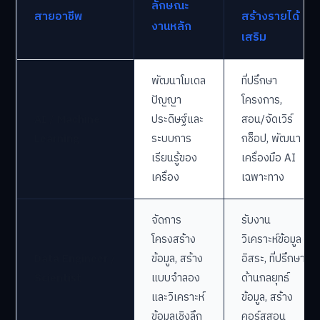
ลักษณะ
สายอาชีพ
สร้างรายได้
งานหลัก
เสริม
พัฒนาโมเดล
ที่ปรึกษา
ปัญญา
โครงการ,
AI / Machine
ประดิษฐ์และ
สอน/จัดเวิร์
Learning
ระบบการ
กช็อป, พัฒนา
เรียนรู้ของ
เครื่องมือ AI
เครื่อง
เฉพาะทาง
จัดการ
รับงาน
โครงสร้าง
วิเคราะห์ข้อมูล
Data Engineer /
ข้อมูล, สร้าง
อิสระ, ที่ปรึกษา
Scientist
แบบจำลอง
ด้านกลยุทธ์
และวิเคราะห์
ข้อมูล, สร้าง
ข้อมูลเชิงลึก
คอร์สสอน