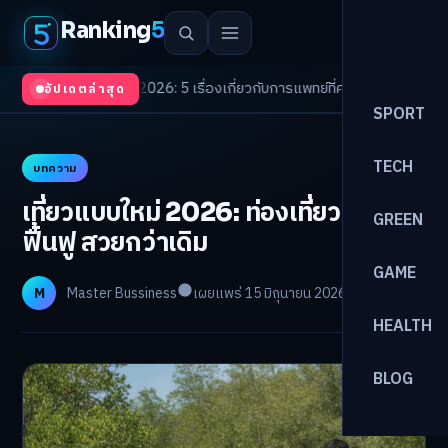
Ranking
5
Trends 2026: 5 เรื่องเกี่ยวกับการแพทย์ที่ควรรู้
/
ดอกเบี้ยขาขึ้นรอบใหม่! จัดพ
อัปเดตล่าสุด
SPORT
TECH
บทความ
เที่ยวแบบใหม่ 2026: ท่องเที่ยวเชิง
GREEN
ฟื้นฟู สวยกว่าเดิม
GAME
M
Master Bussiness
เผยแพร่ 15 มิถุนายน 2026
อ่าน 30 นาที
HEALTH
BLOG