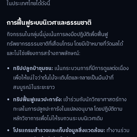
ในประเทศไทยได้ดังนี้
การฟื้นฟูระบบนิเวศและธรรมชาติ
กิจกรรมในกลุ่มนี้มุ่งเน้นการลงมือปฏิบัติเพื่อฟื้นฟู
ทรัพยากรธรรมชาติที่เสื่อมโทรม โดยมีเป้าหมายที่วัดผลได้
และไม่ใช่เพียงการสร้างภาพลักษณ์:
ทริปปลูกป่าชุมชน:
เน้นกระบวนการที่มีการดูแลต่อเนื่อง
เพื่อให้แน่ใจว่าต้นไม้จะเติบโตและกลายเป็นผืนป่าที่
สมบูรณ์ในระยะยาว
ทริปฟื้นฟูแนวปะการัง:
เข้าร่วมกับนักวิทยาศาสตร์ทาง
ทะเลในการปลูกปะการังในแปลงอนุบาล โดยปฏิบัติตาม
หลักวิชาการเพื่อไม่ให้รบกวนระบบนิเวศเดิม
โปรแกรมสำรวจและเก็บข้อมูลสิ่งแวดล้อม:
ทำงานร่วม