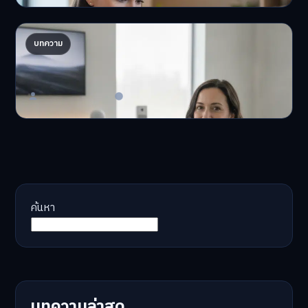
AI จัดพอร์ตให้ปัง! เทรนด์ลงทุนยุคใหม่ ไม่ต้องเฝ้า
บทความ
จอ
AI จัดพอร์ตให้ปัง! หมด…
Master Bussiness
23 มิถุนายน 2026
ค้นหา
บทความล่าสุด