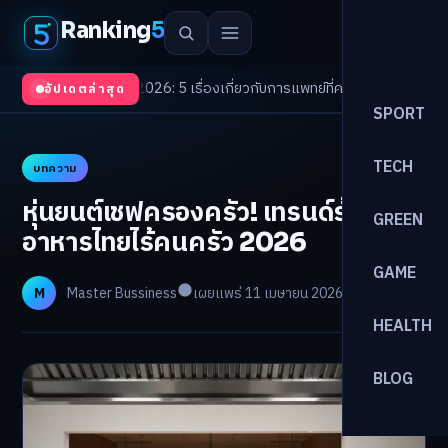
Ranking
5
Trends 2026: 5 เรื่องเกี่ยวกับการแพทย์ที่ควรรู้
/
ดอกเบี้ยขาขึ้นรอบใหม่! จัดพ
อัปเดตล่าสุด
SPORT
TECH
บทความ
หุ่นยนต์เชฟครองครัว! เทรนด์ร้าน
GREEN
อาหารไทยไร้คนครัว 2026
GAME
M
Master Bussiness
เผยแพร่ 11 เมษายน 2026
อ่าน 24 นาที
HEALTH
BLOG