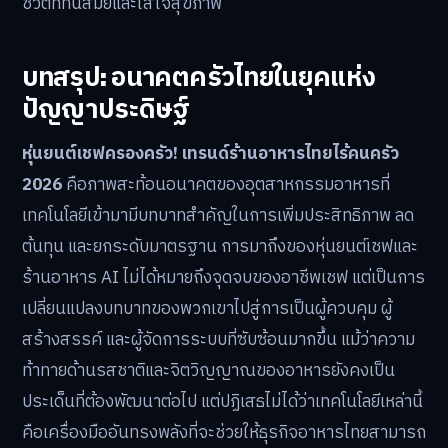
ชีวิตที่ทันสมัยและใส่ใจสุขภาพ
บทสรุป: อนาคตครัวไทยในยุคแห่ง
ปัญญาประดิษฐ์
หุ่นยนต์เชฟครองครัว! เทรนด์ร้านอาหารไทยไร้คนครัว
2026
คือภาพสะท้อนอนาคตของอุตสาหกรรมอาหารที่
เทคโนโลยีเข้ามามีบทบาทสำคัญในการเพิ่มประสิทธิภาพ ลด
ต้นทุน และยกระดับมาตรฐาน การมาถึงของหุ่นยนต์เชฟและ
ร้านอาหาร AI ไม่ได้หมายถึงจุดจบของอาชีพเชฟ แต่เป็นการ
เปลี่ยนแปลงบทบาทของพวกเขาไปสู่การเป็นผู้ควบคุม ผู้
สร้างสรรค์ และผู้จัดการระบบที่ซับซ้อนมากขึ้น แม้ว่าความ
ท้าทายด้านรสชาติและจิตวิญญาณของอาหารยังคงเป็น
ประเด็นที่ต้องพัฒนาต่อไป แต่ปฏิเสธไม่ได้ว่าเทคโนโลยีเหล่านี้
คือเครื่องมืออันทรงพลังที่จะช่วยให้ธุรกิจอาหารไทยสามารถ