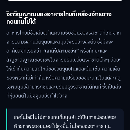
จิตวิญญาณของอาหารไทยที่เครื่องจักรอาจ
ทดแทนไม่ได้
อาหารไทยมีชื่อเสียงด้านความซับซ้อนของรสชาติที่เกิดจาก
การผสมผสานวัตถุดิบและสมุนไพรอย่างลงตัว ซึ่งมักจะ
อาศัยสิ่งที่เรียกว่า
“เสน่ห์ปลายจวัก”
หรือทักษะและ
สัญชาตญาณของเชฟในการปรับเปลี่ยนรสชาติเล็กๆ น้อยๆ
ให้เข้ากับความสดใหม่ของวัตถุดิบในแต่ละวัน เช่น ความเผ็ด
ของพริกที่ไม่เท่ากัน หรือความเปรี้ยวของมะนาวในแต่ละฤดู
เชฟมนุษย์สามารถชิมและปรับปรุงรสชาติได้ทันที ซึ่งเป็นสิ่ง
ที่หุ่นยนต์ในปัจจุบันยังทำได้ยาก
เทคโนโลยีไม่ใช่การแทนที่มนุษย์ แต่เป็นการปลดปล่อย
ศักยภาพของมนุษย์ให้สูงขึ้น ในโลกของอาหาร หุ่น