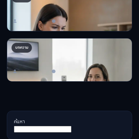
ให้พัง
'เงินดิจิทัล 2.0' มาแล…
Master Bussiness
23 มิถุนายน 2026
AI จัดพอร์ตให้ปัง! เทรนด์ลงทุนยุคใหม่ ไม่ต้องเฝ้า
บทความ
จอ
AI จัดพอร์ตให้ปัง! หมด…
Master Bussiness
23 มิถุนายน 2026
ค้นหา