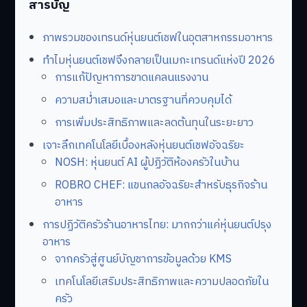
สารบัญ
ภาพรวมของเทรนด์หุ่นยนต์เชฟในอุตสาหกรรมอาหาร
ทำไมหุ่นยนต์เชฟจึงกลายเป็นเมกะเทรนด์แห่งปี 2026
การแก้ปัญหาการขาดแคลนแรงงาน
ความสม่ำเสมอและมาตรฐานที่ควบคุมได้
การเพิ่มประสิทธิภาพและลดต้นทุนในระยะยาว
เจาะลึกเทคโนโลยีเบื้องหลังหุ่นยนต์เชฟอัจฉริยะ
NOSH: หุ่นยนต์ AI ผู้ปฏิวัติห้องครัวในบ้าน
ROBRO CHEF: แขนกลอัจฉริยะสำหรับธุรกิจร้าน
อาหาร
การปฏิวัติครัวร้านอาหารไทย: มากกว่าแค่หุ่นยนต์ปรุง
อาหาร
จากครัวสู่ศูนย์บัญชาการข้อมูลด้วย KMS
เทคโนโลยีเสริมประสิทธิภาพและความปลอดภัยใน
ครัว