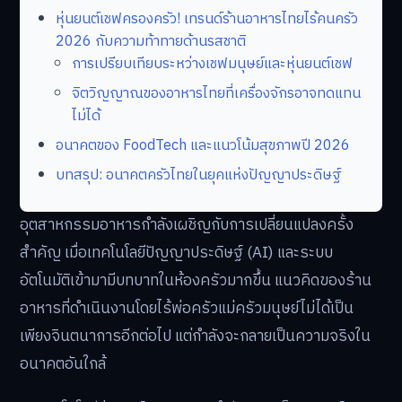
หุ่นยนต์เชฟครองครัว! เทรนด์ร้านอาหารไทยไร้คนครัว
2026 กับความท้าทายด้านรสชาติ
การเปรียบเทียบระหว่างเชฟมนุษย์และหุ่นยนต์เชฟ
จิตวิญญาณของอาหารไทยที่เครื่องจักรอาจทดแทน
ไม่ได้
อนาคตของ FoodTech และแนวโน้มสุขภาพปี 2026
บทสรุป: อนาคตครัวไทยในยุคแห่งปัญญาประดิษฐ์
อุตสาหกรรมอาหารกำลังเผชิญกับการเปลี่ยนแปลงครั้ง
สำคัญ เมื่อเทคโนโลยีปัญญาประดิษฐ์ (AI) และระบบ
อัตโนมัติเข้ามามีบทบาทในห้องครัวมากขึ้น แนวคิดของร้าน
อาหารที่ดำเนินงานโดยไร้พ่อครัวแม่ครัวมนุษย์ไม่ได้เป็น
เพียงจินตนาการอีกต่อไป แต่กำลังจะกลายเป็นความจริงใน
อนาคตอันใกล้