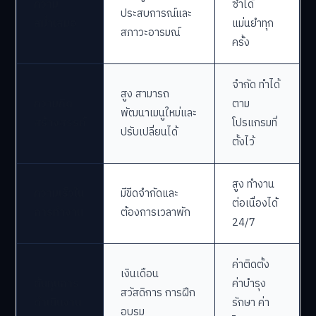
ความ
ซ้ำได้
ประสบการณ์และ
สม่ำเสมอ
แม่นยำทุก
สภาวะอารมณ์
ครั้ง
จำกัด ทำได้
สูง สามารถ
ความคิด
ตาม
พัฒนาเมนูใหม่และ
สร้างสรรค์
โปรแกรมที่
ปรับเปลี่ยนได้
ตั้งไว้
สูง ทำงาน
ความเร็วใน
มีขีดจำกัดและ
ต่อเนื่องได้
การทำงาน
ต้องการเวลาพัก
24/7
ค่าติดตั้ง
เงินเดือน
ต้นทุนการ
ค่าบำรุง
สวัสดิการ การฝึก
ดำเนินงาน
รักษา ค่า
อบรม