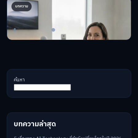
AI จัดพอร์ตให้ปัง! เทรนด์ลงทุนยุคใหม่ ไม่ต้องเฝ้า
บทความ
จอ
AI จัดพอร์ตให้ปัง! หมด…
Master Bussiness
23 มิถุนายน 2026
ค้นหา
บทความล่าสุด