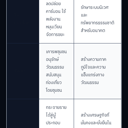
ลดปล่อย
รักษาระบบนิเวศ
คาร์บอน ใช้
สิ่ง
และ
พลังงาน
แวดล้อม
ทรัพยากรธรรมชาติ
หมุนเวียน
สำหรับอนาคต
จัดการขยะ
เคารพชุมชน
อนุรักษ์
สร้างความภาค
วัฒนธรรม
ภูมิใจและความ
สังคม
สนับสนุน
แข็งแกร่งทาง
ท่องเที่ยว
วัฒนธรรม
โดยชุมชน
กระจายราย
ได้สู่ผู้
สร้างเศรษฐกิจที่
เศรษฐกิจ
ประกอบ
มั่นคงและยั่งยืนใน