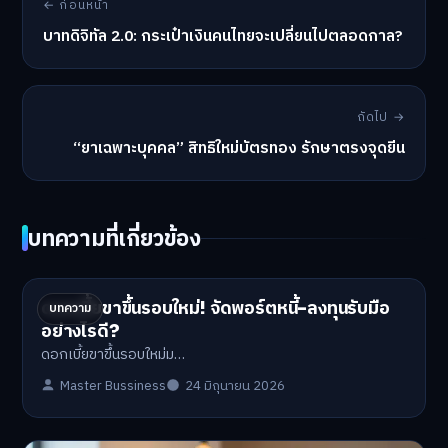
← ก่อนหน้า
บาทดิจิทัล 2.0: กระเป๋าเงินคนไทยจะเปลี่ยนไปตลอดกาล?
ถัดไป →
“ยาเฉพาะบุคคล” สิทธิใหม่บัตรทอง รักษาตรงจุดยีน
บทความที่เกี่ยวข้อง
ดอกเบี้ยขาขึ้นรอบใหม่! จัดพอร์ตหนี้-ลงทุนรับมือ
บทความ
อย่างไรดี?
ดอกเบี้ยขาขึ้นรอบใหม่ม…
Master Bussiness
24 มิถุนายน 2026