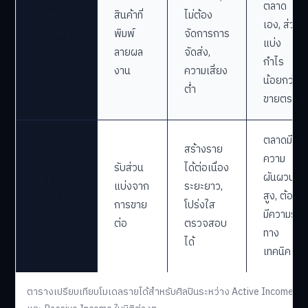
ตลาด
Print-on-
สินค้าที่
ไม่ต้อง
เอง, ส่วน
Demand
พิมพ์
จัดการการ
แบ่ง
(Passive)
ลายผล
จัดส่ง,
กำไร
งาน
ความเสี่ยง
น้อยกว่า
ต่ำ
ขายตรง
ตลาดมี
สร้างราย
ความ
รับส่วน
ได้ต่อเนื่อง
NFT
ผันผวน
แบ่งจาก
ระยะยาว,
Royalties
สูง, ต้อง
การขาย
โปร่งใส
(Passive)
มีความรู้
ต่อ
ตรวจสอบ
ทาง
ได้
เทคนิค
ตารางเปรียบเทียบโมเดลรายได้สำหรับศิลปินระหว่าง Active Income