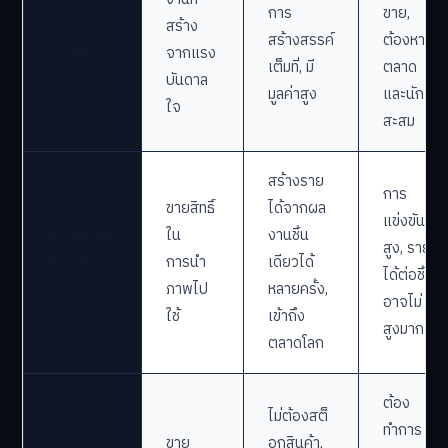
การ
ขาย,
งาน
สร้าง
สร้างสรรค์
ต้องหา
ต้นฉบับ
จากแรง
เต็มที่, มี
ตลาด
(Active)
บันดาล
มูลค่าสูง
และนัก
ใจ
สะสม
สร้างราย
การ
ขายสิทธิ์
ได้จากผล
แข่งขัน
การให้สิทธิ์
ใน
งานชิ้น
สูง, ราย
ใช้งาน
การนำ
เดียวได้
ได้ต่อชิ้น
(Passive)
ภาพไป
หลายครั้ง,
อาจไม่
ใช้
เข้าถึง
สูงมาก
ตลาดโลก
ต้อง
ไม่ต้องสต็
ทำการ
ขาย
อกสินค้า,