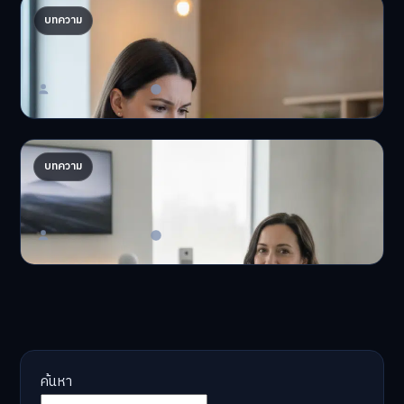
ปรับพอร์ตรับ ‘เงินดิจิทัล 2.0’ จัดสรรงบอย่างไรไม่
บทความ
ให้พัง
'เงินดิจิทัล 2.0' มาแล…
Master Bussiness
23 มิถุนายน 2026
AI จัดพอร์ตให้ปัง! เทรนด์ลงทุนยุคใหม่ ไม่ต้องเฝ้า
บทความ
จอ
AI จัดพอร์ตให้ปัง! หมด…
Master Bussiness
23 มิถุนายน 2026
ค้นหา