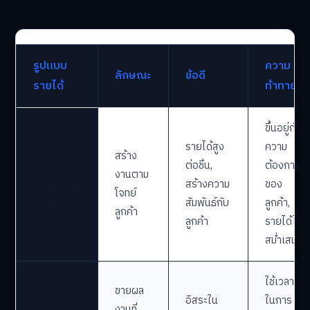
รูปแบบ
ความ
ลักษณะ
ข้อดี
รายได้
ท้าทาย
ขึ้นอยู่กับ
รายได้สูง
ความ
สร้าง
งาน
ต่อชิ้น,
ต้องการ
งานตาม
คอมมิชชั่น
สร้างความ
ของ
โจทย์
(Active)
สัมพันธ์กับ
ลูกค้า,
ลูกค้า
ลูกค้า
รายได้ไม่
สม่ำเสมอ
ใช้เวลา
ขายผล
อิสระใน
ในการ
ขายผล
งานที่