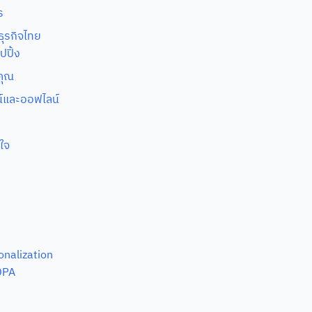
ร
ธุรกิจไทย
ปปิ้ง
คุณ
ลน์และออฟไลน์
ใจ
onalization
DPA