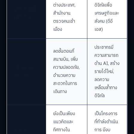
ต่างประเทศ,
ดิจิทัลเพื่อ
หน่วยงานที่
สำนักงาน
เศรษฐกิจและ
เกี่ยวข้อง
ตรวจคนเข้า
สังคม (ดีอี
เมือง
เอส)
ประชากรมี
ลดขั้นตอนที่
ความสามารถ
สนามบิน, เพิ่ม
ด้าน AI, สร้าง
ผลลัพธ์ที่
ความปลอดภัย,
รายได้ใหม่,
คาดหวัง
อำนวยความ
ลดความ
สะดวกในการ
เหลื่อมล้ำทาง
เดินทาง
ดิจิทัล
ยังเป็นเพียง
เป็นโครงการ
แนวคิดและ
ที่กำลังดำเนิน
สถานะ
ทิศทางใน
การ มีงบ