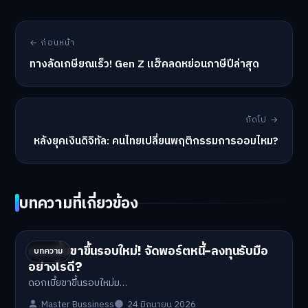
← ก่อนหน้า
ทางลัดเกษียณเร็ว! Gen Z แฮ็คลดหย่อนภาษีปีล่าสุด
ถัดไป →
หลังยุคเงินดิจิทัล: คนไทยเปลี่ยนพฤติกรรมการออมไหม?
บทความที่เกี่ยวข้อง
ดอกเบี้ยขาขึ้นรอบใหม่! จัดพอร์ตหนี้-ลงทุนรับมือ
บทความ
อย่างไรดี?
ดอกเบี้ยขาขึ้นรอบใหม่ม…
Master Bussiness
24 มิถุนายน 2026