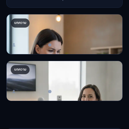
ปรับพอร์ตรับ ‘เงินดิจิทัล 2.0’ จัดสรรงบอย่างไรไม่
บทความ
ให้พัง
'เงินดิจิทัล 2.0' มาแล…
Master Bussiness
23 มิถุนายน 2026
AI จัดพอร์ตให้ปัง! เทรนด์ลงทุนยุคใหม่ ไม่ต้องเฝ้า
บทความ
จอ
AI จัดพอร์ตให้ปัง! หมด…
Master Bussiness
23 มิถุนายน 2026