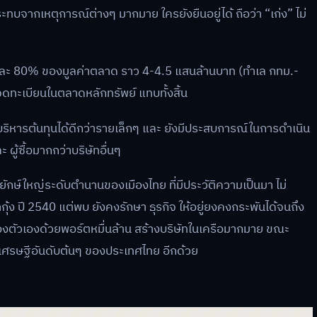
บจากเหตุการณ์ต่างๆ มากมาย ใครยังยืนอยู่ได้ ถือว่า “เก่ง” ไม่
กนัก และ 80% ของมูลค่าตลาด ราว 4-4.5 แสนล้านบาท (ทำเล กทม.-
จดทะเบียนในตลาดหลักทรัพย์ แทบทั้งสิ้น
บริหารต้นทุนได้ดีกว่ารายเล็กๆ และ ยังมีประสบการณ์ในการดำเนิน
 ผู้ซื้อมากกว่าบริษัทอื่นๆ
 ยักษ์ใหญ่ระดับตำนานของเมืองไทย ที่มีประวัติความเป็นมา ไม่
้ง ปี 2540 แต่พบ ยังคงรักษา ธุรกิจ ให้อยู่ยงคงกระพันได้จนถึง
 ของตัวเองด้วยพอร์ตหมื่นล้าน สร้างบริษัทในเครือมากมาย ขณะ
าเศรษฐีอันดับต้นๆ ของประเทศไทย อีกด้วย