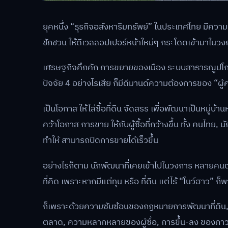
ยุคหนึ่ง “ธุรกิจอสังหาริมทรัพย์” ในประเทศไทย มีคว
ชักชวน ให้ดีเวลลอปเปอร์หน้าใหม่ๆ กระโดดเข้ามาในว
เศรษฐกิจคึกคัก การขยายของเมือง ระบบสาธารณูปโภคก้าว
ปัจจัย 4 อย่างไรเสีย ก็มีดีมานด์ความต้องการของ “ผู้
เป็นโอกาส ให้ไล่ซื้อที่ดิน จัดสรร เพื่อพัฒนาเป็นหมู่บ
คว้าโอกาส การขาย ให้กับผู้ซื้อที่กว้างขึ้น ทั้ง คนไทย, 
ทำให้ สามารถปิดการขายได้เร็วขึ้น
อย่างไรก็ตาม นักพัฒนาที่เคยเข้าไปในวงการ หลายคนต่าง
ที่คิด เพราะหากมีแต่ทุน หรือ ที่ดิน แต่ไร้ “โนว์ฮาว” ก
ก็เพราะด้วยความซับซ้อนของกฎหมายการพัฒนาที่ดิน, ต้น
ตลาด, ความหลากหลายของผู้ซื้อ, การขึ้น-ลง ของภาวะเ