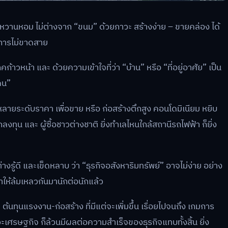
ามหวานหอม ไม่ต่างจาก “ขนม” ด้วยภาวะ สร้างง่าย – ขายคล่อง ได้
งการไม่ขาดสาย
หน้า และ ด้วยความเข้าใจที่ว่า “บ้าน” หรือ “ที่อยู่อาศัย” เป็น
คน”
้านหลายระดับราคา เพื่อขาย หรือ ก่อสร้างตึกสูง คอนโดมิเนียม หยิบ
นักลงทุน และ ผู้ซื้อชาวต่างชาติ ยิ่งทำเลไหนใกล้สถานีรถไฟฟ้า ก็ยิ่ง
รู้ดี และเข็ดหลาบ ว่า “ธุรกิจอสังหาริมทรัพย์” อาจไม่ง่าย อย่าง
็พาให้ล้มเหลวกันมานักต่อนักแล้ว
ทุนแรงงาน-ก่อสร้าง ที่มีแต่จะเพิ่มขึ้น เรื่อยไปจนถึง เกมการ
ศรษฐกิจ ก็ล้วนมีผลต่อความสำเร็จของธุรกิจแทบทั้งสิ้น ยิ่ง