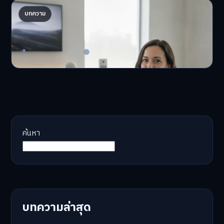
AI จัดพอร์ตให้ปัง! เทรนด์ลงทุนยุคใหม่ ไม่ต้องเฝ้า
บทความ
จอ
AI จัดพอร์ตให้ปัง! หมด…
Master Bussiness
23 มิถุนายน 2026
ค้นหา
บทความล่าสุด