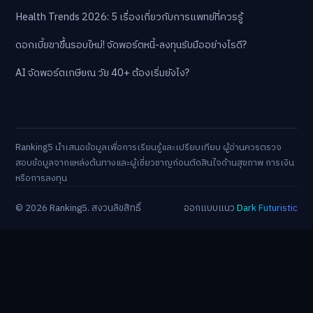
Health Trends 2026: 5 เรื่องเกี่ยวกับการแพทย์ที่ควรรู้
ดอกเบี้ยขาขึ้นรอบใหม่! จัดพอร์ตหนี้-ลงทุนรับมืออย่างไรดี?
AI จัดพอร์ตเกษียณ วัย 40+ ต้องเริ่มยังไง?
Ranking5 นำเสนอข้อมูลเพื่อการเรียนรู้และเปรียบเทียบ ผู้อ่านควรตรวจ
สอบข้อมูลจากแหล่งต้นทางและผู้เชี่ยวชาญก่อนตัดสินใจด้านสุขภาพ การเงิน
หรือการลงทุน
© 2026 Ranking5. สงวนลิขสิทธิ์
ออกแบบแนว
Dark Futuristic