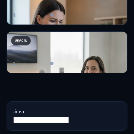
'เงินดิจิทัล 2.0' มาแล…
Master Bussiness
23 มิถุนายน 2026
AI จัดพอร์ตให้ปัง! เทรนด์ลงทุนยุคใหม่ ไม่ต้องเฝ้า
บทความ
จอ
AI จัดพอร์ตให้ปัง! หมด…
Master Bussiness
23 มิถุนายน 2026
ค้นหา