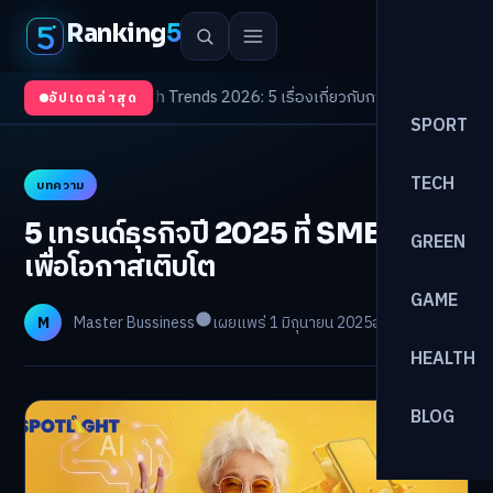
Ranking
5
บตา
/
Health Trends 2026: 5 เรื่องเกี่ยวกับการแพทย์ที่ควรรู้
/
ดอกเบี้ยขาขึ้นร
อัปเดตล่าสุด
SPORT
TECH
บทความ
5 เทรนด์ธุรกิจปี 2025 ที่ SME ต้องรู้
GREEN
เพื่อโอกาสเติบโต
GAME
M
Master Bussiness
เผยแพร่ 1 มิถุนายน 2025
อ่าน 7 นาที
HEALTH
BLOG