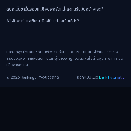
ดอกเบี้ยขาขึ้นรอบใหม่! จัดพอร์ตหนี้-ลงทุนรับมืออย่างไรดี?
AI จัดพอร์ตเกษียณ วัย 40+ ต้องเริ่มยังไง?
Ranking5 นำเสนอข้อมูลเพื่อการเรียนรู้และเปรียบเทียบ ผู้อ่านควรตรวจ
สอบข้อมูลจากแหล่งต้นทางและผู้เชี่ยวชาญก่อนตัดสินใจด้านสุขภาพ การเงิน
หรือการลงทุน
© 2026 Ranking5. สงวนลิขสิทธิ์
ออกแบบแนว
Dark Futuristic