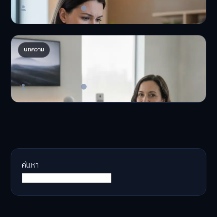
Master Bussiness
23 มิถุนายน 2026
AI จัดพอร์ตให้ปัง! เทรนด์ลงทุนยุคใหม่ ไม่ต้องเฝ้า
บทความ
จอ
AI จัดพอร์ตให้ปัง! หมด…
Master Bussiness
23 มิถุนายน 2026
ค้นหา