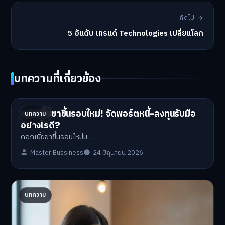
ถัดไป →
5 อันดับ เทรนด์ Technologies เปลี่ยนโลก
บทความที่เกี่ยวข้อง
ดอกเบี้ยขาขึ้นรอบใหม่! จัดพอร์ตหนี้-ลงทุนรับมือ
บทความ
อย่างไรดี?
ดอกเบี้ยขาขึ้นรอบใหม่ม…
Master Bussiness
24 มิถุนายน 2026
ปรับพอร์ตรับ ‘เงินดิจิทัล 2.0’ จัดสรรงบอย่างไรไม่
บทความ
ให้พัง
'เงินดิจิทัล 2.0' มาแล…