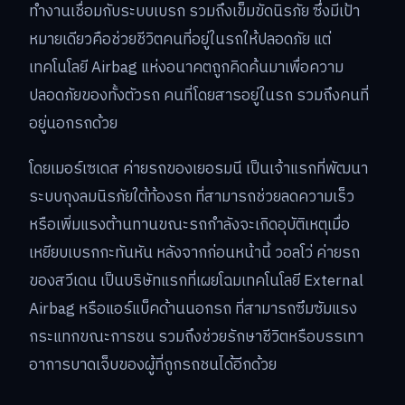
ทำงานเชื่อมกับระบบเบรก รวมถึงเข็มขัดนิรภัย ซึ่งมีเป้า
หมายเดียวคือช่วยชีวิตคนที่อยู่ในรถให้ปลอดภัย แต่
เทคโนโลยี Airbag แห่งอนาคตถูกคิดค้นมาเพื่อความ
ปลอดภัยของทั้งตัวรถ คนที่โดยสารอยู่ในรถ รวมถึงคนที่
อยู่นอกรถด้วย
โดยเมอร์เซเดส ค่ายรถของเยอรมนี เป็นเจ้าแรกที่พัฒนา
ระบบถุงลมนิรภัยใต้ท้องรถ ที่สามารถช่วยลดความเร็ว
หรือเพิ่มแรงต้านทานขณะรถกำลังจะเกิดอุบัติเหตุเมื่อ
เหยียบเบรกกะทันหัน หลังจากก่อนหน้านี้ วอลโว่ ค่ายรถ
ของสวีเดน เป็นบริษัทแรกที่เผยโฉมเทคโนโลยี External
Airbag หรือแอร์แบ็คด้านนอกรถ ที่สามารถซึมซัมแรง
กระแทกขณะการชน รวมถึงช่วยรักษาชีวิตหรือบรรเทา
อาการบาดเจ็บของผู้ที่ถูกรถชนได้อีกด้วย