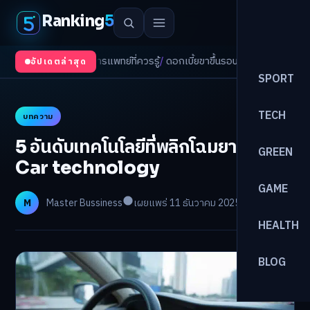
Ranking
5
งเกี่ยวกับการแพทย์ที่ควรรู้
/
ดอกเบี้ยขาขึ้นรอบใหม่! จัดพอร์ตหนี้-ลงทุนรับมืออ
อัปเดตล่าสุด
SPORT
TECH
บทความ
5 อันดับเทคโนโลยีที่พลิกโฉมยานยนต์
GREEN
Car technology
GAME
M
Master Bussiness
เผยแพร่ 11 ธันวาคม 2025
อ่าน 9 นาที
HEALTH
BLOG