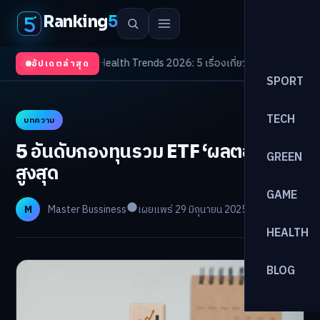
Ranking
5
กิจต้องจับตา
/
Health Trends 2026: 5 เรื่องเกี่ยวกับการแพทย์ที่ควรรู้
/
ดอกเบ
อัปเดตล่าสุด
SPORT
TECH
บทความ
5 อันดับกองทุนรวม ETF ‘ผลตอบแทน’
GREEN
สูงสุด
GAME
M
Master Bussiness
เผยแพร่ 29 มิถุนายน 2025
อ่าน 4 นาที
HEALTH
BLOG