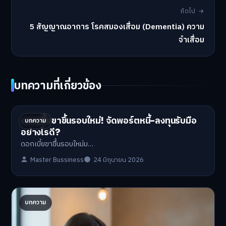
ถัดไป →
5 สัญญาณอาการ โรคสมองเสื่อม (Dementia) ความ
จำเสื่อม
บทความที่เกี่ยวข้อง
ดอกเบี้ยขาขึ้นรอบใหม่! จัดพอร์ตหนี้-ลงทุนรับมือ
บทความ
อย่างไรดี?
ดอกเบี้ยขาขึ้นรอบใหม่ม…
Master Bussiness
24 มิถุนายน 2026
ปรับพอร์ตรับ ‘เงินดิจิทัล 2.0’ จัดสรรงบอย่างไรไม่
บทความ
ให้พัง
'เงินดิจิทัล 2.0' มาแล…