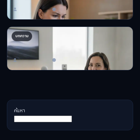
Master Bussiness
23 มิถุนายน 2026
AI จัดพอร์ตให้ปัง! เทรนด์ลงทุนยุคใหม่ ไม่ต้องเฝ้า
บทความ
จอ
AI จัดพอร์ตให้ปัง! หมด…
Master Bussiness
23 มิถุนายน 2026
ค้นหา