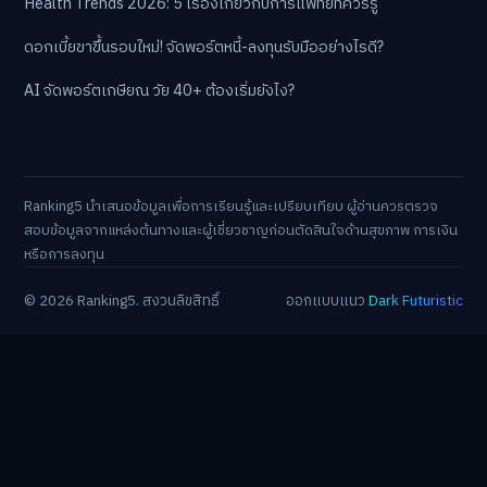
Health Trends 2026: 5 เรื่องเกี่ยวกับการแพทย์ที่ควรรู้
ดอกเบี้ยขาขึ้นรอบใหม่! จัดพอร์ตหนี้-ลงทุนรับมืออย่างไรดี?
AI จัดพอร์ตเกษียณ วัย 40+ ต้องเริ่มยังไง?
Ranking5 นำเสนอข้อมูลเพื่อการเรียนรู้และเปรียบเทียบ ผู้อ่านควรตรวจ
สอบข้อมูลจากแหล่งต้นทางและผู้เชี่ยวชาญก่อนตัดสินใจด้านสุขภาพ การเงิน
หรือการลงทุน
© 2026 Ranking5. สงวนลิขสิทธิ์
ออกแบบแนว
Dark Futuristic