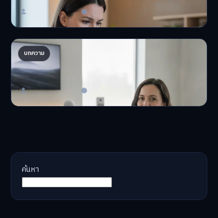
Master Bussiness
23 มิถุนายน 2026
AI จัดพอร์ตให้ปัง! เทรนด์ลงทุนยุคใหม่ ไม่ต้องเฝ้า
บทความ
จอ
AI จัดพอร์ตให้ปัง! หมด…
Master Bussiness
23 มิถุนายน 2026
ค้นหา