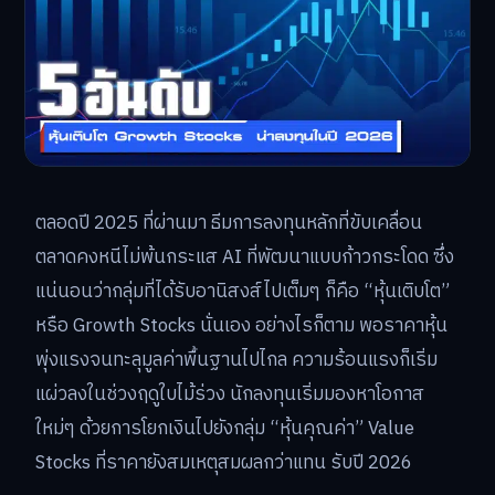
ตลอดปี 2025 ที่ผ่านมา ธีมการลงทุนหลักที่ขับเคลื่อน
ตลาดคงหนีไม่พ้นกระแส AI ที่พัฒนาแบบก้าวกระโดด ซึ่ง
แน่นอนว่ากลุ่มที่ได้รับอานิสงส์ไปเต็มๆ ก็คือ “หุ้นเติบโต”
หรือ Growth Stocks นั่นเอง อย่างไรก็ตาม พอราคาหุ้น
พุ่งแรงจนทะลุมูลค่าพื้นฐานไปไกล ความร้อนแรงก็เริ่ม
แผ่วลงในช่วงฤดูใบไม้ร่วง นักลงทุนเริ่มมองหาโอกาส
ใหม่ๆ ด้วยการโยกเงินไปยังกลุ่ม “หุ้นคุณค่า” Value
Stocks ที่ราคายังสมเหตุสมผลกว่าแทน รับปี 2026