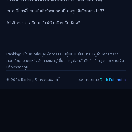
ดอกเบี้ยขาขึ้นรอบใหม่! จัดพอร์ตหนี้-ลงทุนรับมืออย่างไรดี?
AI จัดพอร์ตเกษียณ วัย 40+ ต้องเริ่มยังไง?
Ranking5 นำเสนอข้อมูลเพื่อการเรียนรู้และเปรียบเทียบ ผู้อ่านควรตรวจ
สอบข้อมูลจากแหล่งต้นทางและผู้เชี่ยวชาญก่อนตัดสินใจด้านสุขภาพ การเงิน
หรือการลงทุน
© 2026 Ranking5. สงวนลิขสิทธิ์
ออกแบบแนว
Dark Futuristic