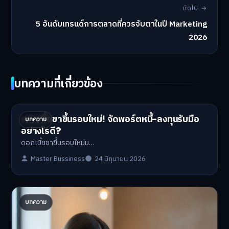
ถัดไป →
5 อันดับเทรนด์การตลาดที่ควรจับตาในปี Marketing
2026
บทความที่เกี่ยวข้อง
ดอกเบี้ยขาขึ้นรอบใหม่! จัดพอร์ตหนี้-ลงทุนรับมือ
บทความ
อย่างไรดี?
ดอกเบี้ยขาขึ้นรอบใหม่ม…
Master Bussiness
24 มิถุนายน 2026
ปรับพอร์ตรับ ‘เงินดิจิทัล 2.0’ จัดสรรงบอย่างไรไม่
บทความ
ให้พัง
'เงินดิจิทัล 2.0' มาแล…