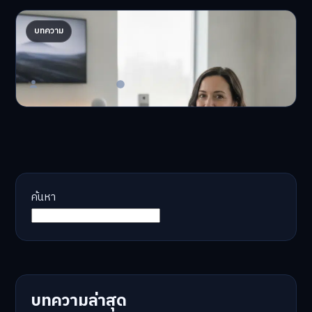
AI จัดพอร์ตให้ปัง! เทรนด์ลงทุนยุคใหม่ ไม่ต้องเฝ้า
บทความ
จอ
AI จัดพอร์ตให้ปัง! หมด…
Master Bussiness
23 มิถุนายน 2026
ค้นหา
บทความล่าสุด