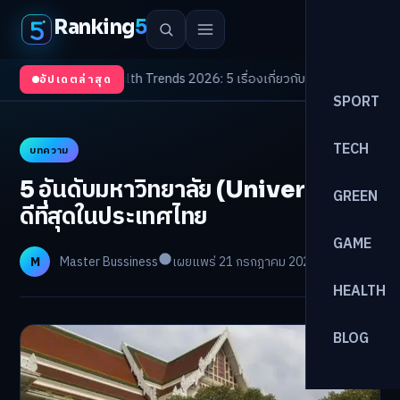
Ranking
5
จับตา
/
Health Trends 2026: 5 เรื่องเกี่ยวกับการแพทย์ที่ควรรู้
/
ดอกเบี้ยขาขึ้
อัปเดตล่าสุด
SPORT
TECH
บทความ
5 อันดับมหาวิทยาลัย (University) ที่
GREEN
ดีที่สุดในประเทศไทย
GAME
M
Master Bussiness
เผยแพร่ 21 กรกฎาคม 2025
อ่าน 4 นาที
HEALTH
BLOG