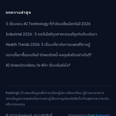
บทความล่าสุด
5 เรื่องของ AI Technology ที่กำลังเปลี่ยนโลกในปี 2026
Industrial 2026 : 5 เทคโนโลยีอุตสาหกรรมที่ธุรกิจต้องจับตา
Health Trends 2026: 5 เรื่องเกี่ยวกับการแพทย์ที่ควรรู้
ดอกเบี้ยขาขึ้นรอบใหม่! จัดพอร์ตหนี้-ลงทุนรับมืออย่างไรดี?
AI จัดพอร์ตเกษียณ วัย 40+ ต้องเริ่มยังไง?
Ranking5 นำเสนอข้อมูลเพื่อการเรียนรู้และเปรียบเทียบ ผู้อ่านควรตรวจ
สอบข้อมูลจากแหล่งต้นทางและผู้เชี่ยวชาญก่อนตัดสินใจด้านสุขภาพ การเงิน
หรือการลงทุน
© 2026 Ranking5. สงวนลิขสิทธิ์
ออกแบบแนว
Dark Futuristic