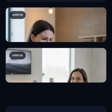
ปรับพอร์ตรับ ‘เงินดิจิทัล 2.0’ จัดสรรงบอย่างไรไม่
บทความ
ให้พัง
'เงินดิจิทัล 2.0' มาแล…
Master Bussiness
23 มิถุนายน 2026
AI จัดพอร์ตให้ปัง! เทรนด์ลงทุนยุคใหม่ ไม่ต้องเฝ้า
บทความ
จอ
AI จัดพอร์ตให้ปัง! หมด…
Master Bussiness
23 มิถุนายน 2026