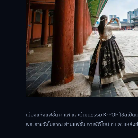
เมืองแห่งแฟชั่น คาเฟ่ และวัฒนธรรม K-POP โซลเป็นเม
พระราชวังโบราณ ย่านแฟชั่น คาเฟ่ดีไซน์เก๋ และแหล่งช