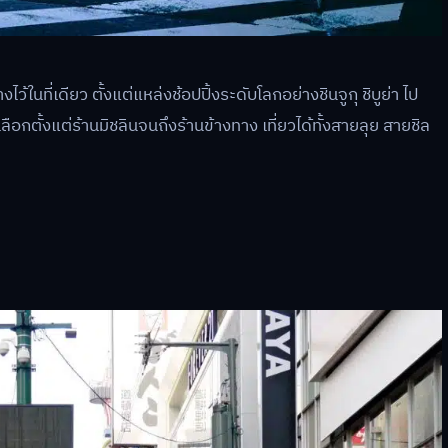
งไว้ในที่เดียว ตั้งแต่แหล่งช้อปปิ้งระดับโลกอย่างชินจูกุ ชิบูย่า ไป
อกตั้งแต่ร้านมิชลินจนถึงร้านข้างทาง เที่ยวได้ทั้งสายลุย สายชิล