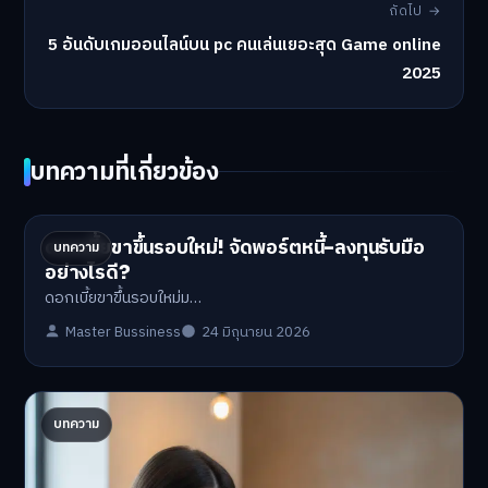
ถัดไป →
5 อันดับเกมออนไลน์บน pc คนเล่นเยอะสุด Game online
2025
บทความที่เกี่ยวข้อง
ดอกเบี้ยขาขึ้นรอบใหม่! จัดพอร์ตหนี้-ลงทุนรับมือ
บทความ
อย่างไรดี?
ดอกเบี้ยขาขึ้นรอบใหม่ม…
Master Bussiness
24 มิถุนายน 2026
ปรับพอร์ตรับ ‘เงินดิจิทัล 2.0’ จัดสรรงบอย่างไรไม่
บทความ
ให้พัง
'เงินดิจิทัล 2.0' มาแล…