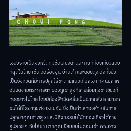
เชียงรายเป็นจังหวัดที่มีชื่อเสียงด้านสถานที่ท่องเที่ยวสวย
ที่สุดในไทย เช่น วัดร่องขุ่น บ้านดำ และดอยตุง อีกทั้งยัง
เป็นจังหวัดที่มีการปลูกไร่ชาตามแนวเทือกเขา ทัศนียภาพ
อันงดงามตระการตา ของภูเขาสูงที่รายล้อมทุ่งชาเขียวที่
ทอดยาวไปไกล โดยมีท้องฟ้ามืดครึ้มเป็นฉากหลัง สามารถ
ชมได้ที่ไร่ชาฉุยฟง อ.แม่จัน ซึ่งเป็นทำเลทองสำหรับการ
ปลูกชาคุณภาพสูง และมีกิจกรรมให้นักท่องเที่ยวได้ถ่าย
รูปสวย ๆ กับไร่ชา หากคุณเยี่ยมชมในตอนเช้า คุณอาจ