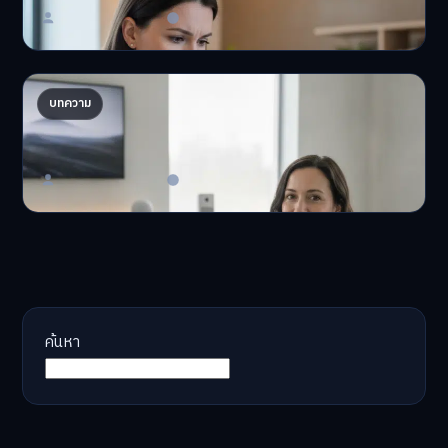
Master Bussiness
23 มิถุนายน 2026
AI จัดพอร์ตให้ปัง! เทรนด์ลงทุนยุคใหม่ ไม่ต้องเฝ้า
บทความ
จอ
AI จัดพอร์ตให้ปัง! หมด…
Master Bussiness
23 มิถุนายน 2026
ค้นหา