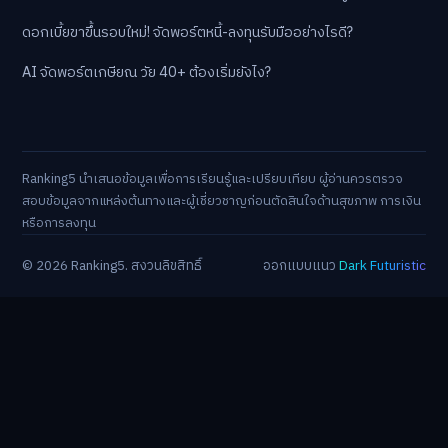
ดอกเบี้ยขาขึ้นรอบใหม่! จัดพอร์ตหนี้-ลงทุนรับมืออย่างไรดี?
AI จัดพอร์ตเกษียณ วัย 40+ ต้องเริ่มยังไง?
Ranking5 นำเสนอข้อมูลเพื่อการเรียนรู้และเปรียบเทียบ ผู้อ่านควรตรวจ
สอบข้อมูลจากแหล่งต้นทางและผู้เชี่ยวชาญก่อนตัดสินใจด้านสุขภาพ การเงิน
หรือการลงทุน
© 2026 Ranking5. สงวนลิขสิทธิ์
ออกแบบแนว
Dark Futuristic