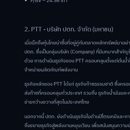
P/BV – 24.56 เท่า
2. PTT - บริษัท ปตท. จำกัด (มหาชน)
เมื่อนึกถึงหุ้นไทยน่าซื้อที่อยู่คู่กับตลาดหลักทรัพย์
ปตท. ซึ่งเป็นกลุ่มบริษัท (Company) ที่มีบทบาทสำค
ด้วย การดำเนินธุรกิจของ PTT ครอบคลุมตั้งแต่ต้นน
จำหน่ายผลิตภัณฑ์พลังงาน
ธุรกิจหลักของ PTT ได้แก่ ธุรกิจก๊าซธรรมชาติ ซึ่ง
ส่งก๊าซที่ครอบคลุมทั่วประเทศ รวมถึง ธุรกิจน้ำมันและค้
ข่ายกว้างขวางที่สุดในประเทศไทย
นอกจากนี้ ปตท. ยังดำเนินธุรกิจในด้านปิโตรเคมีและ
ถึงขยายธุรกิจสู่พลังงานหมุนเวียน เพื่อสนับสนุนควา