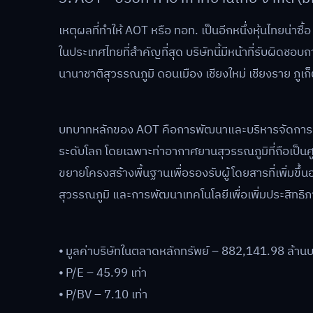
เหตุผลที่ทำให้ AOT หรือ ทอท. เป็นอีกหนึ่งหุ้นไทยน่าซื้
ในประเทศไทยที่สำคัญที่สุด บริษัทนี้มีหน้าที่รับผิด
นานาชาติสุวรรณภูมิ ดอนเมือง เชียงใหม่ เชียงราย ภูเ
บทบาทหลักของ AOT คือการพัฒนาและบริหารจัดการท่
ระดับโลก โดยเฉพาะท่าอากาศยานสุวรรณภูมิที่ถือเป็
ขยายโครงสร้างพื้นฐานเพื่อรองรับผู้โดยสารที่เพิ่มขึ้
สุวรรณภูมิ และการพัฒนาเทคโนโลยีเพื่อเพิ่มประสิทธิ
⦁ มูลค่าบริษัทในตลาดหลักทรัพย์ – 882,141.98 ล้าน
⦁ P/E – 45.99 เท่า
⦁ P/BV – 7.10 เท่า