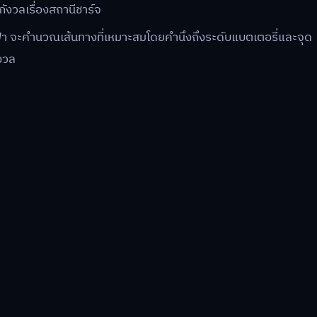
ังวลเรื่องสถานีชาร์จ
 จะคำนวณเส้นทางที่เหมาะสมโดยคำนึงถึงระดับแบตเตอรี่และจุด
ังวล