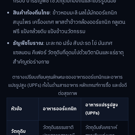
กรอบ บาร์ธัญพืช ใช้วัตถุดิบท้องถิ่นและแปรรูปน้อย
สินค้าท้องถิ่นไทย
: ข้าวหอมมะลิ ผลไม้ผักออร์แกนิก
สมุนไพร เครื่องเทศ พาสต้าข้าวกล้องออร์แกนิก กลูเตน
ฟรี แป้งกล้วยดิบ แป้งข้าวนวัตกรรม
ธัญพืชโบราณ
: มะละกอ ฝรั่ง สับปะรด ไข่ มันเทศ
แซลมอน คีเฟอร์ วัตถุดิบที่อุดมไปด้วยวิตามินและแร่ธาตุ
สำคัญต่อร่างกาย
ตารางเปรียบเทียบคุณลักษณะของอาหารออร์แกนิกและอาหาร
แปรรูปสูง (UPFs) ทั้งในด้านสารอาหาร หลักเกณฑ์การซื้อ และข้อดี
ต่อสุขภาพ
อาหารแปรรูปสูง
หัวข้อ
อาหารออร์แกนิก
(UPFs)
วัตถุดิบธรรมชาติ
วัตถุดิบสังเคราะห์
วัตถุดิบ