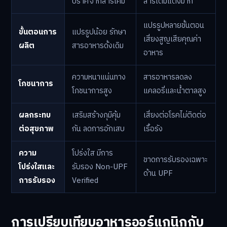
ปราศจากสารเคมี
สารเติมแต่งมาก
แปรรูปหลายขั้นตอน
ขั้นตอนการ
แปรรูปน้อย รักษา
เสี่ยงสูญเสียคุณค่า
ผลิต
สารอาหารดั้งเดิม
อาหาร
ความหนาแน่นทาง
สารอาหารลดลง
โภชนาการ
โภชนาการสูง
แคลอรี่และน้ำตาลสูง
ผลกระทบ
เสริมสร้างภุมิคุ้ม
เสี่ยงต่อโรคไม่ติดต่อ
ต่อสุขภาพ
กัน ลดการอักเสบ
เรื้อรัง
ความ
โปร่งใส มีการ
ขาดการรับรองเฉพาะ
โปร่งใสและ
รับรอง Non-UPF
ด้าน UPF
การรับรอง
Verified
การเปรียบเทียบอาหารออร์แกนิกกับ