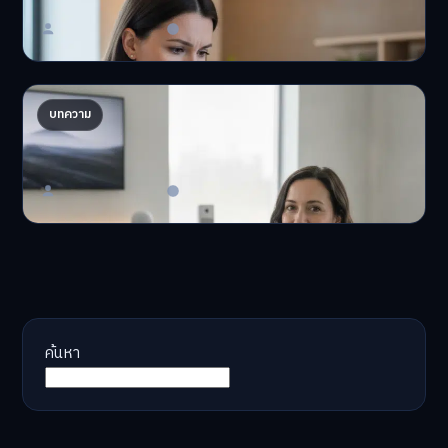
Master Bussiness
23 มิถุนายน 2026
AI จัดพอร์ตให้ปัง! เทรนด์ลงทุนยุคใหม่ ไม่ต้องเฝ้า
บทความ
จอ
AI จัดพอร์ตให้ปัง! หมด…
Master Bussiness
23 มิถุนายน 2026
ค้นหา