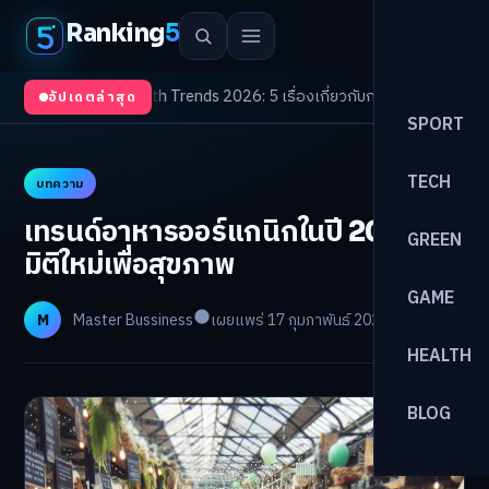
Ranking
5
ับตา
/
Health Trends 2026: 5 เรื่องเกี่ยวกับการแพทย์ที่ควรรู้
/
ดอกเบี้ยขาขึ้น
อัปเดตล่าสุด
SPORT
TECH
บทความ
เทรนด์อาหารออร์แกนิกในปี 2026:
GREEN
มิติใหม่เพื่อสุขภาพ
GAME
M
Master Bussiness
เผยแพร่ 17 กุมภาพันธ์ 2026
อ่าน 10 นาที
HEALTH
BLOG