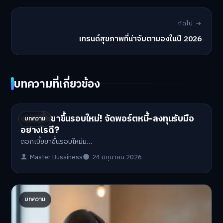
ถัดไป →
เทรนด์สุขภาพที่น่าจับตามองในปี 2026
บทความที่เกี่ยวข้อง
ดอกเบี้ยขาขึ้นรอบใหม่! จัดพอร์ตหนี้-ลงทุนรับมือ
บทความ
อย่างไรดี?
ดอกเบี้ยขาขึ้นรอบใหม่ม…
Master Bussiness
24 มิถุนายน 2026
ปรับพอร์ตรับ ‘เงินดิจิทัล 2.0’ จัดสรรงบอย่างไรไม่
บทความ
ให้พัง
'เงินดิจิทัล 2.0' มาแล…