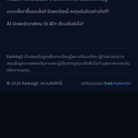
ดอกเบี้ยขาขึ้นรอบใหม่! จัดพอร์ตหนี้-ลงทุนรับมืออย่างไรดี?
AI จัดพอร์ตเกษียณ วัย 40+ ต้องเริ่มยังไง?
Ranking5 นำเสนอข้อมูลเพื่อการเรียนรู้และเปรียบเทียบ ผู้อ่านควรตรวจ
สอบข้อมูลจากแหล่งต้นทางและผู้เชี่ยวชาญก่อนตัดสินใจด้านสุขภาพ การเงิน
หรือการลงทุน
© 2026 Ranking5. สงวนลิขสิทธิ์
ออกแบบแนว
Dark Futuristic