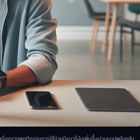
เนื่องจากพฤติกรรมการใช้จ่ายมีแนวโน้มเพิ่มขึ้นผ่านแอปพลิเคชัน