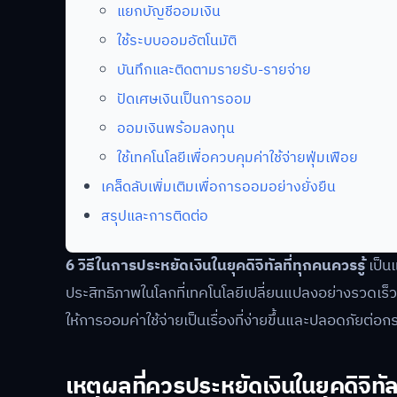
แยกบัญชีออมเงิน
ใช้ระบบออมอัตโนมัติ
บันทึกและติดตามรายรับ-รายจ่าย
ปัดเศษเงินเป็นการออม
ออมเงินพร้อมลงทุน
ใช้เทคโนโลยีเพื่อควบคุมค่าใช้จ่ายฟุ่มเฟือย
เคล็ดลับเพิ่มเติมเพื่อการออมอย่างยั่งยืน
สรุปและการติดต่อ
6 วิธีในการประหยัดเงินในยุคดิจิทัลที่ทุกคนควรรู้
เป็น
ประสิทธิภาพในโลกที่เทคโนโลยีเปลี่ยนแปลงอย่างรวดเร็ว 
ให้การออมค่าใช้จ่ายเป็นเรื่องที่ง่ายขึ้นและปลอดภัยต่อกร
เหตุผลที่ควรประหยัดเงินในยุคดิจิทั