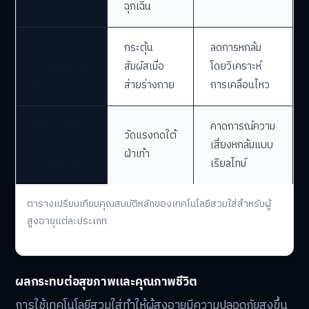
ฉุกเฉิน
Gadget
กระตุ้น
ลดการหกล้ม
กระตุ้นปลาย
สัมผัสเมื่อ
โดยวิเคราะห์
นิ้ว
ส่ายร่างกาย
การเคลื่อนไหว
พื้นรองเท้า
คาดการณ์ความ
วัดแรงกดใต้
อัจฉริยะ
เสี่ยงหกล้มแบบ
ฝ่าเท้า
(SuraSole)
เรียลไทม์
ตารางเปรียบเทียบคุณสมบัติหลักของเทคโนโลยีสวมใส่สำหรับผู้
สูงอายุแต่ละประเภท
ผลกระทบต่อสุขภาพและคุณภาพชีวิต
การใช้เทคโนโลยีสวมใส่ทำให้ผู้สูงอายุมีความปลอดภัยสูงขึ้น