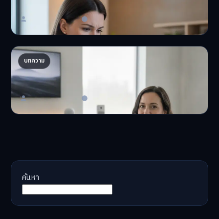
'เงินดิจิทัล 2.0' มาแล…
Master Bussiness
23 มิถุนายน 2026
AI จัดพอร์ตให้ปัง! เทรนด์ลงทุนยุคใหม่ ไม่ต้องเฝ้า
บทความ
จอ
AI จัดพอร์ตให้ปัง! หมด…
Master Bussiness
23 มิถุนายน 2026
ค้นหา