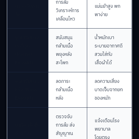
การล้ม
ตรวจจับการ
แม่นยำสูง พก
วิเคราะห์การ
ล้ม
พาง่าย
เคลื่อนไหว
ชุดเสริมแรง
สนับสนุน
น้ำหนักเบา
บอดี้สูท
กล้ามเนื้อ
ระบายอากาศดี
(Rachel
พยุงหลัง
สวมใส่ทับ
Exosuit)
สะโพก
เสื้อผ้าได้
ชุดเสริมแรง
ลดภาระ
ลดความเสี่ยง
หลัง (Ross
กล้ามเนื้อ
บาดเจ็บจากยก
Exosuit)
หลัง
ของหนัก
ตรวจจับ
แจ้งเตือนโรง
นาฬิกาข้อมือ
การล้ม ส่ง
พยาบาล
อัจฉริยะ
สัญญาณ
โดยตรง