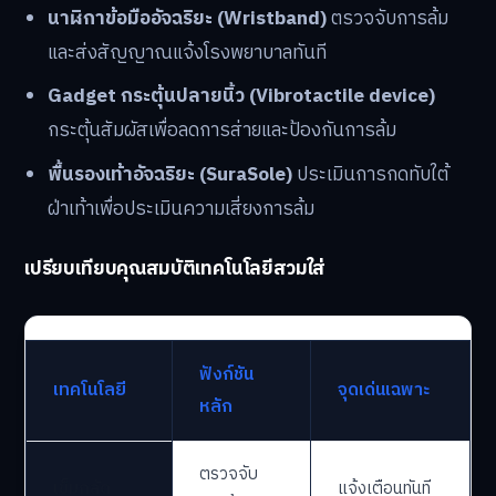
นาฬิกาข้อมืออัจฉริยะ (Wristband)
ตรวจจับการล้ม
และส่งสัญญาณแจ้งโรงพยาบาลทันที
Gadget กระตุ้นปลายนิ้ว (Vibrotactile device)
กระตุ้นสัมผัสเพื่อลดการส่ายและป้องกันการล้ม
พื้นรองเท้าอัจฉริยะ (SuraSole)
ประเมินการกดทับใต้
ฝ่าเท้าเพื่อประเมินความเสี่ยงการล้ม
เปรียบเทียบคุณสมบัติเทคโนโลยีสวมใส่
ฟังก์ชัน
เทคโนโลยี
จุดเด่นเฉพาะ
หลัก
ตรวจจับ
เข็มกลัด
แจ้งเตือนทันที