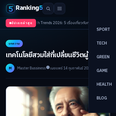
Ranking
5
งจับตา
/
Health Trends 2026: 5 เรื่องเกี่ยวกับการแพทย์ที่ควรรู้
/
ดอกเบี้ยขาขึ
อัปเดตล่าสุด
SPORT
TECH
บทความ
เทคโนโลยีสวมใส่ที่เปลี่ยนชีวิตผู้สูงอายุ
GREEN
M
Master Bussiness
เผยแพร่ 14 กุมภาพันธ์ 2026
อ่าน 9 นาที
GAME
HEALTH
BLOG