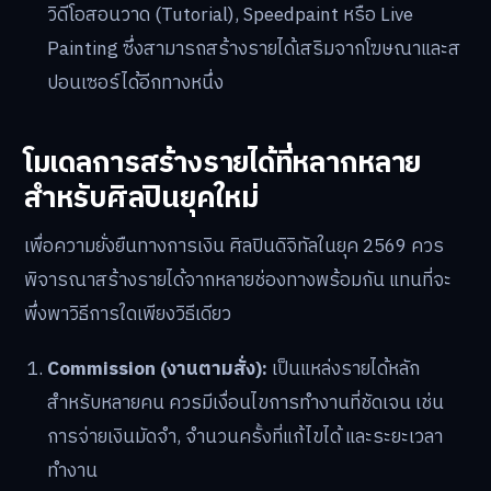
Twitter/X:
ยังคงเป็นชุมชนที่แข็งแกร่งสำหรับศิลปิน
โดยเฉพาะสาย Fanart, VTuber และ Game Art การใช้
แฮชแท็กที่ถูกต้องและการเปิดรับงาน Commission ผ่าน
แพลตฟอร์มนี้ยังคงได้รับความนิยมสูง
Facebook:
ยังคงมีความสำคัญในตลาดไทย โดยเฉพาะ
กลุ่มรับวาดภาพและกลุ่ม Commission Art ซึ่งเป็นช่อง
ทางในการหางานและลูกค้าได้โดยตรง
YouTube:
เหมาะสำหรับการสร้างตัวตนในระยะยาวผ่าน
วิดีโอสอนวาด (Tutorial), Speedpaint หรือ Live
Painting ซึ่งสามารถสร้างรายได้เสริมจากโฆษณาและส
ปอนเซอร์ได้อีกทางหนึ่ง
โมเดลการสร้างรายได้ที่หลากหลาย
สำหรับศิลปินยุคใหม่