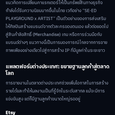
ปัจจุบันมีโครงการและเวิร์กช็อปในไทยหลายแห่งที่มุ่งเน้นการ
ให้ความรู้แก่ศิลปินในการสร้างแบรนด์และการตลาดดิจิทัล
เช่น โครงการ “My Art. My World. My Digital Gallery”
ซึ่งสอนตั้งแต่การจัดพอร์ตโฟลิโอออนไลน์ การเล่าเรื่อง
(Storytelling) ไปจนถึงการตั้งราคา โครงการเหล่านี้ช่วย
วางรากฐานทางธุรกิจที่มั่นคงให้กับศิลปิน
อีเวนต์และคอมมูนิตี้: ต่อยอดคาแรกเตอร์สู่ธุรกิจ
แนวคิดการเปลี่ยนคาแรกเตอร์ให้เป็นทรัพย์สินทางธุรกิจ
กำลังได้รับความนิยมมากขึ้นในไทย เวทีอย่าง “SE-ED
PLAYGROUND x ARTIST” เป็นตัวอย่างของการส่งเสริม
ให้ศิลปินสร้างแบรนด์จากตัวละครของตนเอง แล้วต่อยอดไป
สู่สินค้าลิขสิทธิ์ (Merchandise) เกม หรือการร่วมมือกับ
แบรนด์ต่างๆ แนวทางนี้เป็นการมองการณ์ไกลจากการขาย