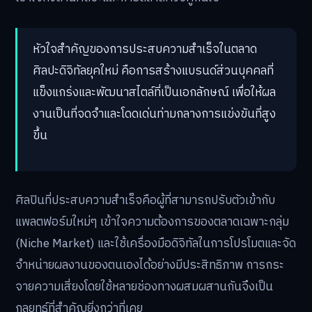
ตลาดศิลปะดิจิทัลในปี 2569 ได้พัฒนาไปไกลกว่ายุคเริ่มต้น
ของ NFT ประเทศไทย โดยได้ขยายขอบเขตไปสู่รูปแบบการ
สร้างรายได้ที่หลากหลายมากขึ้น ศิลปินไม่เพียงแต่ขายผลงาน
เป็นชิ้นๆ แต่ยังสามารถสร้างแบรนด์ สร้างชุมชน และต่อยอด
ทรัพย์สินทางปัญญา (IP) ของตนเองไปสู่ผลิตภัณฑ์และสื่อ
ต่างๆ ได้อย่างกว้างขวาง เทรนด์สำคัญคือการเปลี่ยนจาก
การเป็น “นักวาด” ไปสู่การเป็น “ผู้ประกอบการ
สร้างสรรค์” (Creative Entrepreneur) ที่ต้องมีความ
เข้าใจทั้งด้านศิลปะและการตลาดควบคู่กันไป
หัวใจสำคัญของการประสบความสำเร็จในตลาด
ศิลปะดิจิทัลยุคใหม่ คือการสร้างแบรนด์ส่วนบุคคลที่
แข็งแกร่งและพัฒนาสไตล์ที่เป็นเอกลักษณ์ เพื่อให้ผล
งานเป็นที่จดจำและโดดเด่นท่ามกลางการแข่งขันที่สูง