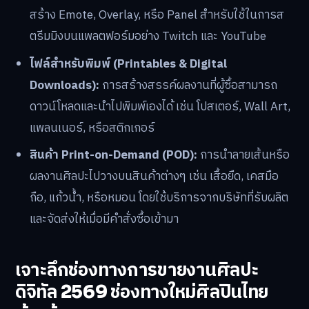
จำหน่ายชุดฟอนต์ (Font) หรือชุดแปรง (Brush) สำหรับ
ใช้งานในซอฟต์แวร์ยอดนิยมอย่าง Procreate หรือ
Photoshop
เทมเพลตคอนเทนต์ (Content Templates):
การ
ออกแบบเทมเพลตสำหรับใช้ในโซเชียลมีเดีย, พรีเซนเทชัน,
เรซูเม่, หรือ Story บน Instagram ซึ่งช่วยประหยัดเวลา
ให้ผู้ใช้งาน
สื่อสำหรับสตรีมเมอร์ (Streaming Assets):
การ
สร้าง Emote, Overlay, หรือ Panel สำหรับใช้ในการส
ตรีมมิงบนแพลตฟอร์มอย่าง Twitch และ YouTube
ไฟล์สำหรับพิมพ์ (Printables & Digital
Downloads):
การสร้างสรรค์ผลงานที่ผู้ซื้อสามารถ
ดาวน์โหลดและนำไปพิมพ์เองได้ เช่น โปสเตอร์, Wall Art,
แพลนเนอร์, หรือสติกเกอร์