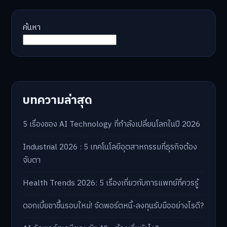
ศิลปะทะลุมิติ! หอศิลป์ NFT แห่งแรกในเมตาเวิร์
พลังงานหมุนเวียนและสิ่งแวดล้อม
สกรุงเทพฯ
หอศิลป์ NFT แห่งแรกในเ…
Master Bussiness
16 มิถุนายน 2026
ค้นหา