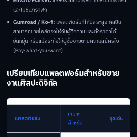
เป็นสิ่งจำเป็น
ตลาดเฉพาะทางสำหรับแอสเซทและเทมเพลต
มีแพลตฟอร์มจำนวนมากที่เน้นการขายแอสเซทสำหรับนัก
สร้างสรรค์โดยเฉพาะ เช่น:
Creative Market:
ตลาดสำหรับขายฟอนต์, กราฟิก,
เทมเพลต, และบรัช Procreate
Envato Market:
แหล่งรวมเทมเพลต, แอสเซทกราฟิก
และโมชันกราฟิก
Gumroad / Ko-fi:
แพลตฟอร์มที่ให้อิสระสูง ศิลปิน
สามารถขายไฟล์ตรงให้กับผู้ติดตาม และตั้งราคาได้
ยืดหยุ่น หรือแม้กระทั่งให้ผู้ซื้อจ่ายตามความสมัครใจ
(Pay-what-you-want)