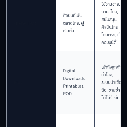
เปรียบเทียบแพลตฟอร์มสำหรับขาย
งานศิลปะดิจิทัล
เหมาะ
แพลตฟอร์ม
จุดเด่น
สำหรับ
ใช้งานง่าย,
ภาษาไทย,
ศิลปินที่เน้น
สนับสนุน
Friendii Art
ตลาดไทย, ผู้
ศิลปินไทย
เริ่มต้น
โดยตรง, มี
คอมมูนิตี้