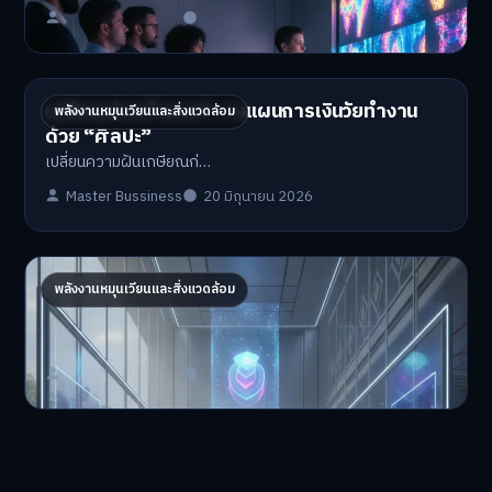
ถัดไป →
AI จัดพอร์ตส่วนตัว: เทรนด์ใหม่ลงทุนยุคดิจิทัล
บทความที่เกี่ยวข้อง
“NFT Art” สินทรัพย์ดิจิทัลอนาคตไกล น่าลงทุน
พลังงานหมุนเวียนและสิ่งแวดล้อม
ไหมปี 2026
NFT Art ปี 2026 ยังน่า…
Master Bussiness
21 มิถุนายน 2026
เกษียณก่อนกำหนด? วางแผนการเงินวัยทำงาน
พลังงานหมุนเวียนและสิ่งแวดล้อม
ด้วย “ศิลปะ”
เปลี่ยนความฝันเกษียณก่…
Master Bussiness
20 มิถุนายน 2026