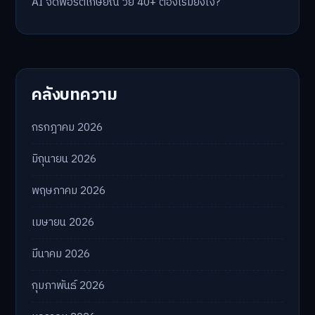
บทความล่าสุด
5 เรื่องของ AI Technology ที่กำลังเปลี่ยนโลกในปี 2026
Industrial 2026 : 5 เทคโนโลยีอุตสาหกรรมที่ธุรกิจต้อง
จับตา
Health Trends 2026: 5 เรื่องเกี่ยวกับการแพทย์ที่ควรรู้
ดอกเบี้ยขาขึ้นรอบใหม่! จัดพอร์ตหนี้-ลงทุนรับมืออย่างไรดี?
AI จัดพอร์ตเกษียณ วัย 40+ ต้องเริ่มยังไง?
คลังบทความ
กรกฎาคม 2026