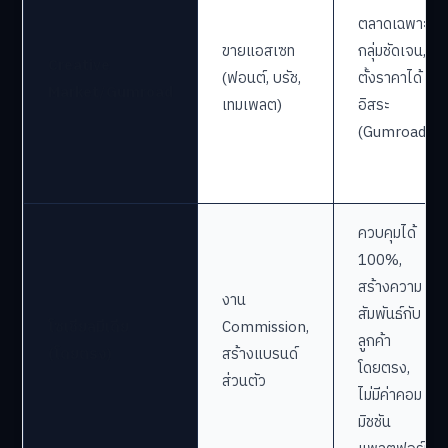
เข้าถึงลูกค้า
Digital
ทั่วโลก,
Downloads,
Etsy
ระบบน่าเชื่อ
Printables,
ถือ, ขายซ้ำ
POD
ได้ไม่จำกัด
ตลาดเฉพาะ
ขายแอสเซท
กลุ่มชัดเจน,
Creative
(ฟอนต์, บรัช,
ตั้งราคาได้
Market/Gumroad
เทมเพลต)
อิสระ
(Gumroad)