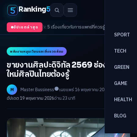
Ranking
5
 2026: 5 เรื่องเกี่ยวกับการแพทย์ที่ควรรู้
/
ดอกเบี้ยขาขึ้นรอบใหม่! จัดพอร์ตหน
อัปเดตล่าสุด
SPORT
TECH
พลังงานหมุนเวียนและสิ่งแวดล้อม
ขายงานศิลปะดิจิทัล 2569 ช่องทาง
GREEN
ใหม่ศิลปินไทยต้องรู้
GAME
M
Master Bussiness
เผยแพร่ 16 พฤษภาคม 2026
อัปเดต 19 พฤษภาคม 2026
อ่าน 23 นาที
HEALTH
BLOG