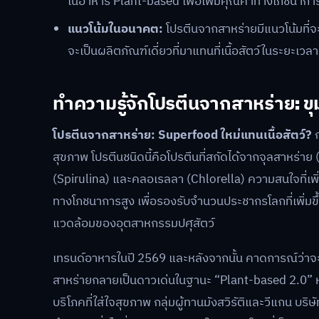
อุดมด้วยสารอาหาร:
โปรตีนจากสาหร่าย โดยเฉพาะส