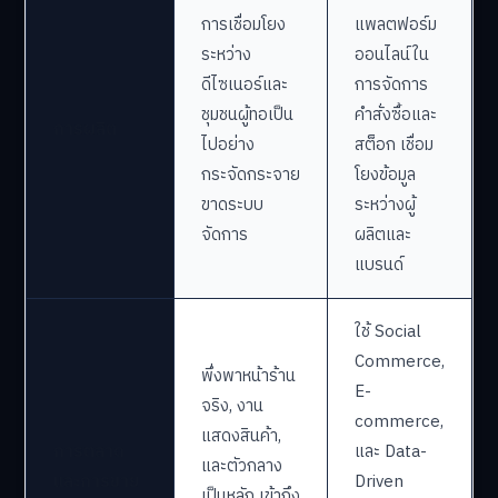
การเชื่อมโยง
แพลตฟอร์ม
ระหว่าง
ออนไลน์ใน
ดีไซเนอร์และ
การจัดการ
ชุมชนผู้ทอเป็น
คำสั่งซื้อและ
การผลิต
ไปอย่าง
สต็อก เชื่อม
กระจัดกระจาย
โยงข้อมูล
ขาดระบบ
ระหว่างผู้
จัดการ
ผลิตและ
แบรนด์
ใช้ Social
Commerce,
พึ่งพาหน้าร้าน
E-
จริง, งาน
commerce,
แสดงสินค้า,
การตลาด
และ Data-
และตัวกลาง
และการขาย
Driven
เป็นหลัก เข้าถึง