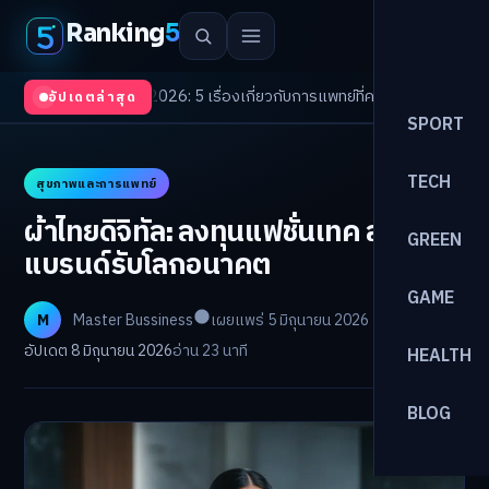
Ranking
5
rends 2026: 5 เรื่องเกี่ยวกับการแพทย์ที่ควรรู้
/
ดอกเบี้ยขาขึ้นรอบใหม่! จัดพอ
อัปเดตล่าสุด
SPORT
TECH
สุขภาพและการแพทย์
ผ้าไทยดิจิทัล: ลงทุนแฟชั่นเทค สร้าง
GREEN
แบรนด์รับโลกอนาคต
GAME
M
Master Bussiness
เผยแพร่ 5 มิถุนายน 2026
อัปเดต 8 มิถุนายน 2026
อ่าน 23 นาที
HEALTH
BLOG