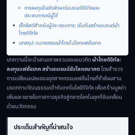
การลงทุนในอัตลักษณ์แบรนด์ดิจิทัลและ
ประสบการณ์ผู้ใช้
เช็กลิสต์สำหรับผู้ประกอบการ: เริ่มต้นสร้างแบรนด์ผ้า
ไทยดิจิทัล
บทสรุป: อนาคตของผ้าไทยในโลกแฟชั่นเทค
บทความนี้จะนำเสนอภาพรวมของแนวคิด
ผ้าไทยดิจิทัล:
ลงทุนแฟชั่นเทค สร้างแบรนด์รับโลกอนาคต
โดยสำรวจ
การเปลี่ยนแปลงของอุตสาหกรรมแฟชั่นไทยที่กำลังผสาน
มรดกทางวัฒนธรรมเข้ากับเทคโนโลยีดิจิทัล เพื่อสร้างมูลค่า
เพิ่มและขยายโอกาสทางธุรกิจสู่ตลาดโลกในยุคที่ขับเคลื่อน
ด้วยนวัตกรรม
ประเด็นสำคัญที่น่าสนใจ