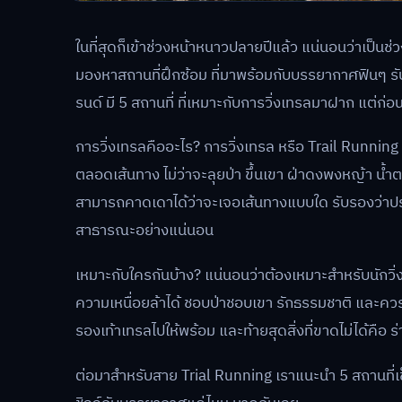
ในที่สุดก็เข้าช่วงหน้าหนาวปลายปีแล้ว แน่นอนว่าเป็นช่ว
มองหาสถานที่ฝึกซ้อม ที่มาพร้อมกับบรรยากาศฟินๆ รับล
รนด์ มี 5 สถานที่ ที่เหมาะกับการวิ่งเทรลมาฝาก แต่ก่อ
การวิ่งเทรลคืออะไร? การวิ่งเทรล หรือ Trail Runnin
ตลอดเส้นทาง ไม่ว่าจะลุยป่า ขึ้นเขา ฝ่าดงพงหญ้า น้ำ
สามารถคาดเดาได้ว่าจะเจอเส้นทางแบบใด รับรองว่าปร
สาธารณะอย่างแน่นอน
เหมาะกับใครกันบ้าง? แน่นอนว่าต้องเหมาะสำหรับนัก
ความเหนื่อยล้าได้ ชอบป่าชอบเขา รักธรรมชาติ และค
รองเท้าเทรลไปให้พร้อม และท้ายสุดสิ่งที่ขาดไม่ได้คือ ร
ต่อมาสำหรับสาย Trial Running เราแนะนำ 5 สถานที่เช็