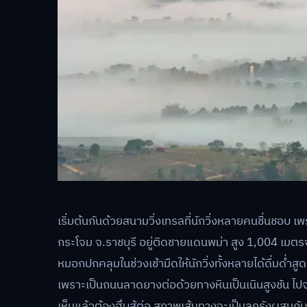
เริ่มต้นกันด้วยสนามวิ่งเทรลที่นักวิ่งหลายคนชื่นชอบ
กระโจม จ.ราชบุรี อยู่ติดชายแดนพม่า สูง 1,004 เมตรจ
หมอกปกคลุมในช่วงเช้ามืดให้นักวิ่งทั้งหลายได้ดื่มด่ำ
เพราะเป็นถนนลาดยางต่อด้วยทางหินเป็นเนินสูงชัน ไปจนถึ
เห็นแล้วต้องฮึบสู้ต่อ สภาพเส้นทางจะเป็นลูกรังผสมกับท