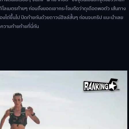
งกิโลเมตรท้ายๆ ก่อนถึงยอดเขากระโจมถือว่าดุเดือดพอตัว เส้นทาง
ต้องไต่ขึ้นไป ปิดท้ายกันด้วยดาวน์ฮิลล์สั้นๆ ก่อนจบทริป แนะนำเลย
ามท้ายท้ายที่นี่กัน