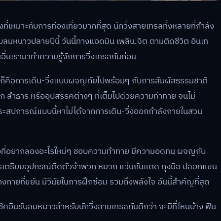
งที่เหมาะกับการท่องเที่ยวมากที่สุด นักวิ่งสายเทรลทั้งหลายที่กำลัง
มหนาวปลายปีนี้ วันนี้ทางแอดมิน เพลิน.จิต ตามติดชีวิต อินเท
นอื่นเรามาทำความรู้จักการวิ่งเทรลกันก่อน
g ก็คือการเดิน-วิ่งแบบผจญภัยไปพร้อมๆ กับการสัมผัสธรรมชาติ
ตก ลำธาร หรืออุปสรรคต่างๆ ที่เต็มไปด้วยความท้าทาย จนไม่
ะสปการณ์แบบนี้หาไม่ได้จากการเดิน-วิ่งออกกำลังกายในสวน
วิ่งที่อยากลองอะไรใหม่ๆ ชอบความท้าทาย มีความอดทน ผจญกับ
วรเตรียมอุปกรณ์ติดตัวจำพวก หมวก แว่นกันแดด ถุงมือ ปลอกแขน
่างกายที่ขยัน มีวินัยในการฝึกซ้อม รวมถึงพลังใจ อันนี้สำคัญที่สุด
คอินรับลมหนาวสำหรับนักวิ่งสายเทรลกันดีกว่า จะมีที่ไหนบ้าง ฟิน