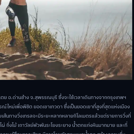
พุเตย อ.ด่านช้าง จ.สุพรรณบุรี ซึ่งจะใช้เวลาเดินทางจากกรุงเทพฯ
ใหม่เพื่อพิชิต ยอดเขาเทวดา ซึ่งเป็นยอดเขาที่สูงที่สุดแห่งเมือง
ส้นทางวิ่งเทรลจะมีระยะหลากหลายกิโลเมตรแล้วแต่รายการวิ่งที่
ป่าไผ่ กิ่งไม้ เถาวัลย์พัวพันระโยงระยาง น้ำตกแก่งหินมากมาย และที่