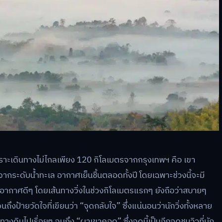
 เพราะเดินทางไม่ไกลเพียง 120 กิโลเมตรจากกรุงเทพฯ คือ เขา
ากระดับน้ำทะเล อากาศเย็นชื้นตลอดทั้งปี โดยเฉพาะช่วงนี้จะมี
สูดอากาศดีๆ โดยเส้นทางวิ่งในช่วงกิโลเมตรแรกๆ ยังถือว่าสบายๆ
งป้ายวัดใจที่เขียนว่า “จุดกลับใจ” ซึ่งแน่นอนว่านักวิ่งทั้งหลาย
างดินไปเรื่อยๆ จนถึง “ผาเขาคอด” ซึ่งจุดนี้เป็นอีกจุดชมวิวที่นัก