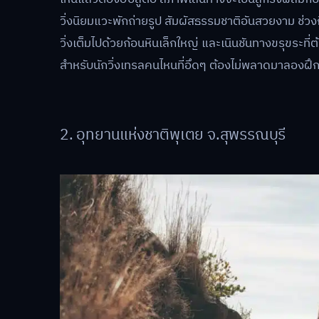
วิ่งนิยมแวะพักถ่ายรูป สัมผัสธรรมชาติอันสวยงาม ช่ว
วิ่งเต็มไปด้วยก้อนหินเล็กใหญ่ และเนินชันทางขรุขระที่
สำหรับนักวิ่งเทรลคนไหนที่อึดๆ ต้องไม่พลาดมาลองฝึกคว
2. อุทยานแห่งชาติพุเตย จ.สุพรรณบุรี