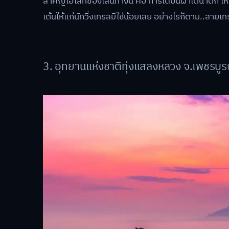
สำคัญไฮไลท์ของเส้นทางนี้ คือ การได้ปีนผาไต่น้ำตก ใ
เต้นให้แก่นักวิ่งเทรลมิใช่น้อยเลย อย่างไรก็ตาม..สาย
3. อุทยานแห่งชาติทุ่งแสลงหลวง จ.เพชรบูร