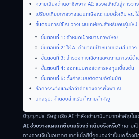
ความเสี่ยงด้านอาชีพจาก AI: แรงผลักดันสู่การวางแผ
เปรียบเทียบการวางแผนเกษียณ: แบบดั้งเดิม vs. ใช
ขั้นตอนการใช้ AI วางแผนเกษียณสำหรับคนรุ่นใหม่
ขั้นตอนที่ 1: กำหนดเป้าหมายภาพใหญ่
ขั้นตอนที่ 2: ใช้ AI คำนวณเป้าหมายและเส้นทาง
ขั้นตอนที่ 3: สำรวจทางเลือกและสถานการณ์จำ
ขั้นตอนที่ 4: ออกแบบพอร์ตการลงทุนเบื้องต้น
ขั้นตอนที่ 5: ตั้งค่าระบบติดตามอัตโนมัติ
ข้อควรระวังและข้อจำกัดของการพึ่งพา AI
บทสรุป: คำตอบสำหรับคำถามสำคัญ
ปัญญาประดิษฐ์ หรือ AI กำลังเข้ามามีบทบาทสำคัญใน
AI ช่วยวางแผนเกษียณเร็วกว่าเดิมจริงหรือ?
กลายเป็
ทางการเงินในอนาคต เทคโนโลยีนี้ถูกมองว่าเป็นเครื่องมือ