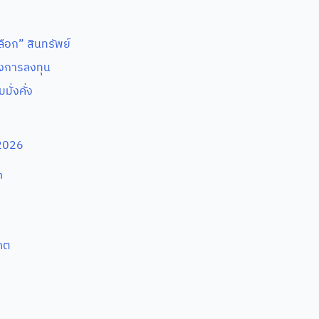
ือก” สินทรัพย์
องการลงทุน
ั่งคั่ง
 2026
n
คต