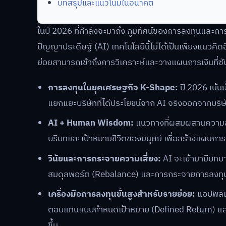
บทสรุปและแนวโน้มในอนาคต
ในปี 2026 ที่กำลังจะมาถึง ภูมิทัศน์ของการลงทุนและก
ปัญญาประดิษฐ์ (AI) เทคโนโลยีนี้ไม่ได้เป็นเพียงแนวคิดอ
ย่อยสามารถเข้าถึงการวิเคราะห์และวางแผนการเงินที่ซับซ
การลงทุนในยุคเศรษฐกิจ K-Shape:
ปี 2026 เน้น
แยกแยะบริษัทที่ได้ประโยชน์จาก AI จริงออกจากบริษ
AI + Human Wisdom:
แนวทางที่ผสมผสานความส
บริบทและเป้าหมายชีวิตของมนุษย์ เพื่อสร้างแผนการลง
วินัยและการกระจายความเสี่ยง:
AI จะเข้ามามีบทบา
สมดุลพอร์ต (Rebalance) และการกระจายการลงทุนไป
เครื่องมือการลงทุนขั้นสูงสำหรับรายย่อย:
แอปพลิเค
ตอบแทนแบบกำหนดเป้าหมาย (Defined Return) และกลย
ขึ้น